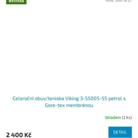
Kód:
16379/27
Novinka
Celoroční obuv/teniska Viking 3-55005-55 petrol s
Gore-tex membránou
Skladem
(1 ks)
DETAIL
2 400 Kč