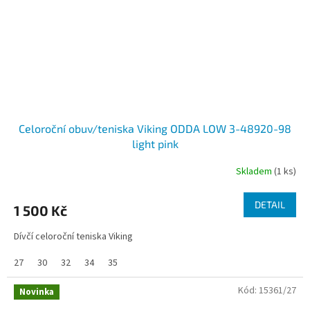
Celoroční obuv/teniska Viking ODDA LOW 3-48920-98
light pink
Skladem
(1 ks)
DETAIL
1 500 Kč
Dívčí celoroční teniska Viking
27
30
32
34
35
Kód:
15361/27
Novinka