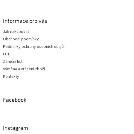
Z
a
á
c
á
n
í
p
í
p
a
Informace pro vás
r
t
v
Jak nakupovat
í
k
Obchodní podmínky
y
v
Podmínky ochrany osobních údajů
ý
EET
p
Záruční list
i
s
Výměna a vrácení zboží
u
Kontakty
Facebook
Instagram