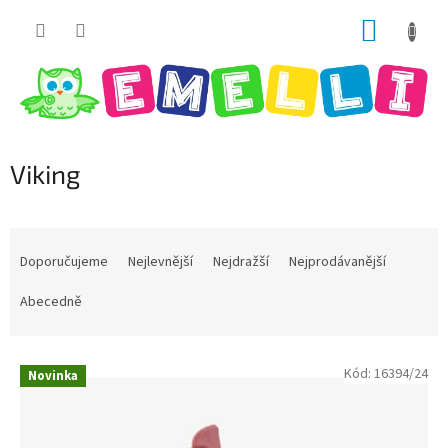
Přejít
NÁKUP
na
obsah
KOŠÍK
Viking
Ř
a
Doporučujeme
Nejlevnější
Nejdražší
Nejprodávanější
z
e
Abecedně
n
í
V
p
Kód:
16394/24
Novinka
ý
r
p
o
i
d