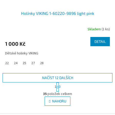
Holínky VIKING 1-60220-9896 light pink
Skladem
(1 ks)
DETAIL
1 000 Kč
Dětské holinky VIKING
22
24
25
27
28
NAČÍST 12 DALŠÍCH
S
1
3
t
O
r
35
položek celkem
v
á
l
NAHORU
n
á
k
d
o
v