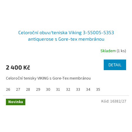
Celoroční obuv/teniska Viking 3-55005-5353
antiquerose s Gore-tex membránou
Skladem
(1 ks)
DETAIL
2 400 Kč
Celoroční tenisky VIKING s Gore-Tex membránou
26
27
28
29
30
31
32
33
34
35
Kód:
16382/27
Novinka