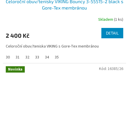
Celoroční obuv/tenisky VIKING Bouncy 3-55515-2 black s
Gore-Tex membránou
Skladem
(1 ks)
DETAIL
2 400 Kč
Celoroční obuv/teniska VIKING s Gore-Tex membránou
30
31
32
33
34
35
Kód:
16385/26
Novinka