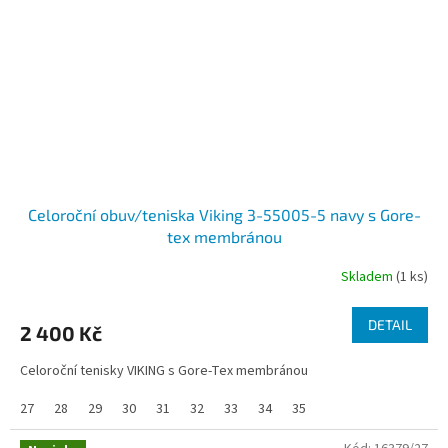
Celoroční obuv/teniska Viking 3-55005-5 navy s Gore-
tex membránou
Skladem
(1 ks)
DETAIL
2 400 Kč
Celoroční tenisky VIKING s Gore-Tex membránou
27
28
29
30
31
32
33
34
35