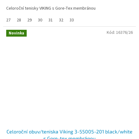
Celoroční tenisky VIKING s Gore-Tex membránou
27
28
29
30
31
32
33
Kód:
16376/26
Novinka
Celoroční obuv/teniska Viking 3-55005-201 black/white
s Gore-tex membránou