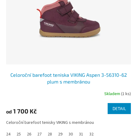
s
u
p
k
r
t
o
ů
d
u
k
t
ů
Celoroční barefoot teniska VIKING Aspen 3-56310-62
plum s membránou
Skladem
(1 ks)
DETAIL
1 700 Kč
od
Celoroční barefoot tenisky VIKING s membránou
24
25
26
27
28
29
30
31
32