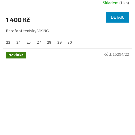
Skladem
(1 ks)
DETAIL
1 400 Kč
Barefoot tenisky VIKING
22
24
25
27
28
29
30
Kód:
15294/22
Novinka