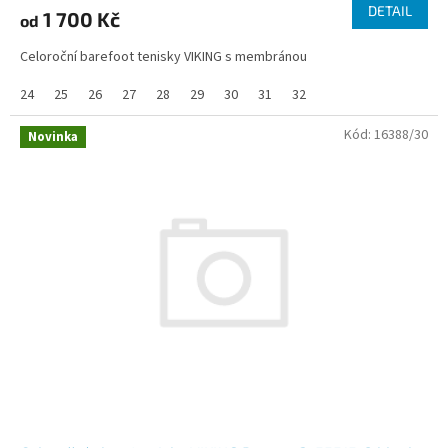
DETAIL
1 700 Kč
od
Celoroční barefoot tenisky VIKING s membránou
24
25
26
27
28
29
30
31
32
Kód:
16388/30
Novinka