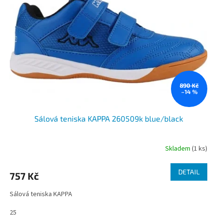
s
u
p
k
r
t
o
ů
d
u
k
t
ů
890 Kč
–14 %
Sálová teniska KAPPA 260509k blue/black
Skladem
(1 ks)
DETAIL
757 Kč
Sálová teniska KAPPA
25