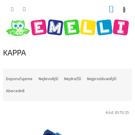
Přejít
NÁKUP
na
obsah
KOŠÍK
KAPPA
Ř
a
Doporučujeme
Nejlevnější
Nejdražší
Nejprodávanější
z
e
Abecedně
n
í
V
p
Kód:
8575/25
ý
r
p
o
i
d