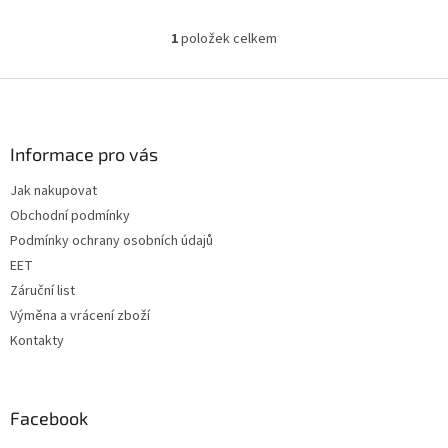
1
položek celkem
O
v
l
Z
á
á
d
p
a
a
Informace pro vás
c
t
í
Jak nakupovat
í
p
Obchodní podmínky
r
v
Podmínky ochrany osobních údajů
k
EET
y
Záruční list
v
ý
Výměna a vrácení zboží
p
Kontakty
i
s
u
Facebook