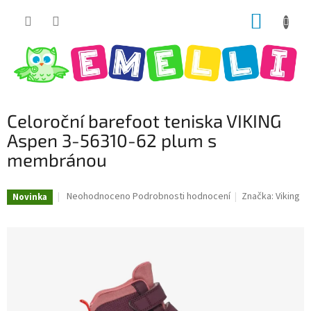
Přejít
NÁKUP
na
obsah
KOŠÍK
Celoroční barefoot teniska VIKING
Aspen 3-56310-62 plum s
membránou
Průměrné
Neohodnoceno
Podrobnosti hodnocení
Značka:
Viking
Novinka
hodnocení
produktu
je
0,0
z
5
hvězdiček.