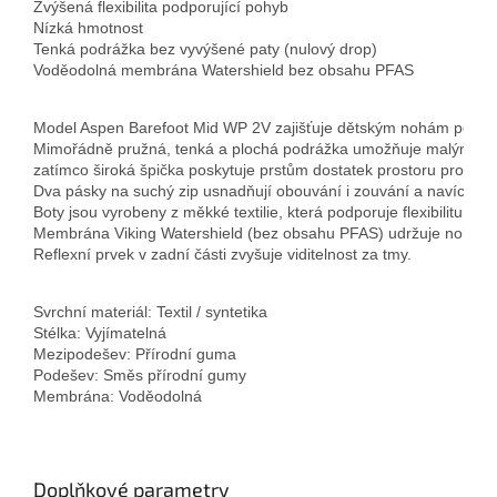
Zvýšená flexibilita podporující pohyb

Nízká hmotnost

Tenká podrážka bez vyvýšené paty (nulový drop)

Voděodolná membrána Watershield bez obsahu PFAS
Model Aspen Barefoot Mid WP 2V zajišťuje dětským nohám pohodlí 
Mimořádně pružná, tenká a plochá podrážka umožňuje malým pr
zatímco široká špička poskytuje prstům dostatek prostoru pro při
Dva pásky na suchý zip usnadňují obouvání i zouvání a navíc je lz
Boty jsou vyrobeny z měkké textilie, která podporuje flexibilitu a za
Membrána Viking Watershield (bez obsahu PFAS) udržuje nohy v su
Reflexní prvek v zadní části zvyšuje viditelnost za tmy.
Svrchní materiál: Textil / syntetika

Stélka: Vyjímatelná

Mezipodešev: Přírodní guma

Podešev: Směs přírodní gumy

Membrána: Voděodolná
Doplňkové parametry