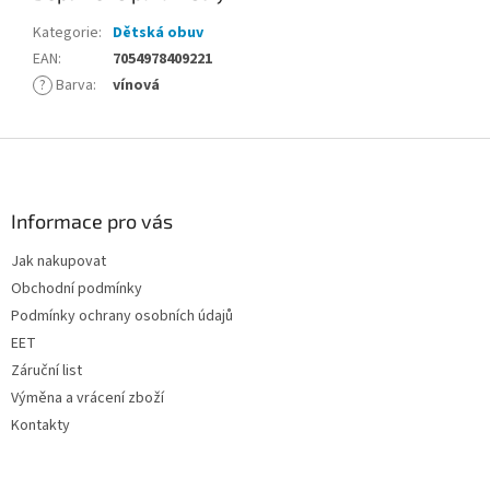
Kategorie
:
Dětská obuv
EAN
:
7054978409221
?
Barva
:
vínová
Z
á
p
a
Informace pro vás
t
Jak nakupovat
í
Obchodní podmínky
Podmínky ochrany osobních údajů
EET
Záruční list
Výměna a vrácení zboží
Kontakty