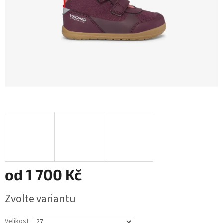
od
1 700 Kč
Měrná
Zvolte variantu
cena:
Velikost