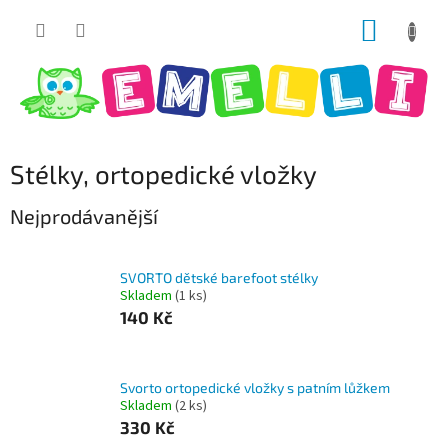
Přejít
NÁKUP
na
obsah
KOŠÍK
Stélky, ortopedické vložky
Nejprodávanější
SVORTO dětské barefoot stélky
Skladem
(1 ks)
140 Kč
Svorto ortopedické vložky s patním lůžkem
Skladem
(2 ks)
330 Kč