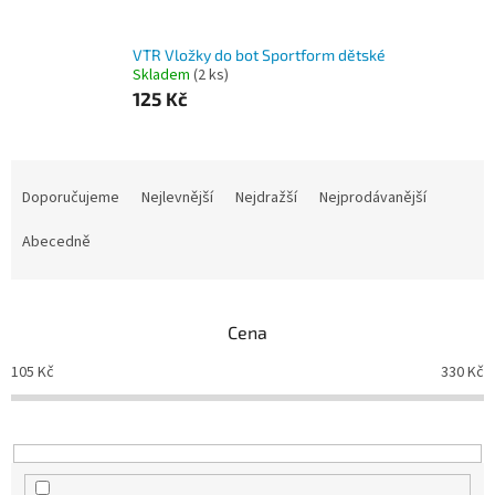
VTR Vložky do bot Sportform dětské
Skladem
(2 ks)
125 Kč
Ř
a
Doporučujeme
Nejlevnější
Nejdražší
Nejprodávanější
z
e
Abecedně
n
í
p
Cena
r
o
105
Kč
330
Kč
d
u
k
t
ů