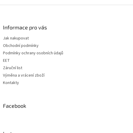
v
l
Z
á
á
d
p
a
a
Informace pro vás
c
t
í
Jak nakupovat
í
p
Obchodní podmínky
r
v
Podmínky ochrany osobních údajů
k
EET
y
Záruční list
v
ý
Výměna a vrácení zboží
p
Kontakty
i
s
u
Facebook