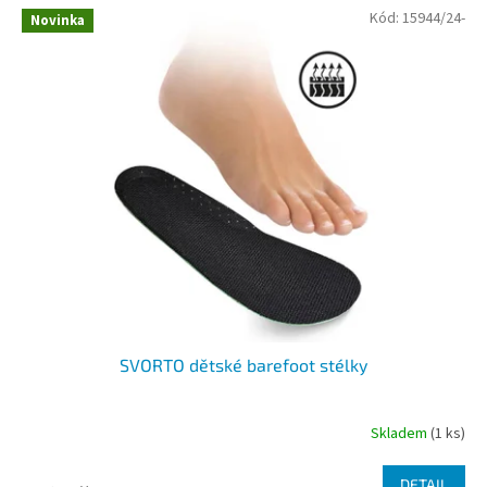
V
Kód:
15944/24-
Novinka
ý
p
i
s
p
r
o
d
u
k
t
ů
SVORTO dětské barefoot stélky
Skladem
(1 ks)
DETAIL