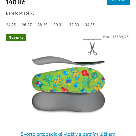
140 Kč
Barefoot stélky
24-25
26-27
28-29
30-31
32-33
34-35
Kód:
15589/25-
Novinka
Svorto ortopedické vložky s patním lůžkem