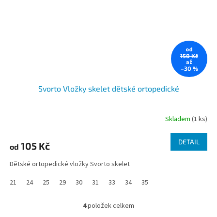
od
150 Kč
až
–30 %
Svorto Vložky skelet dětské ortopedické
Skladem
(1 ks)
DETAIL
105 Kč
od
Dětské ortopedické vložky Svorto skelet
21
24
25
29
30
31
33
34
35
4
položek celkem
O