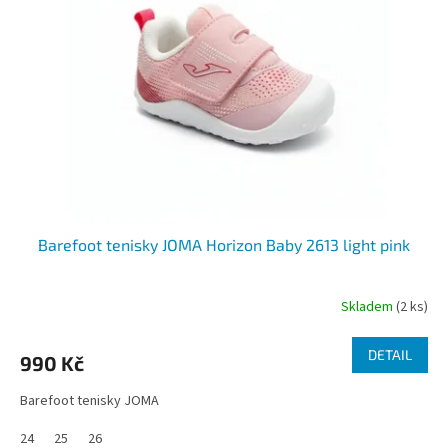
s
u
p
k
r
t
o
ů
d
u
k
t
ů
Barefoot tenisky JOMA Horizon Baby 2613 light pink
Skladem
(2 ks)
DETAIL
990 Kč
Barefoot tenisky JOMA
24
25
26