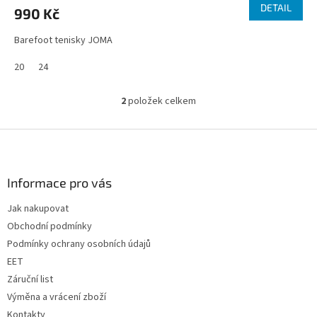
DETAIL
990 Kč
Barefoot tenisky JOMA
20
24
2
položek celkem
O
v
l
Z
á
á
d
p
a
a
Informace pro vás
c
t
í
Jak nakupovat
í
p
Obchodní podmínky
r
v
Podmínky ochrany osobních údajů
k
EET
y
Záruční list
v
ý
Výměna a vrácení zboží
p
Kontakty