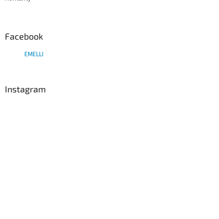
i
s
u
Facebook
EMELLI
Instagram