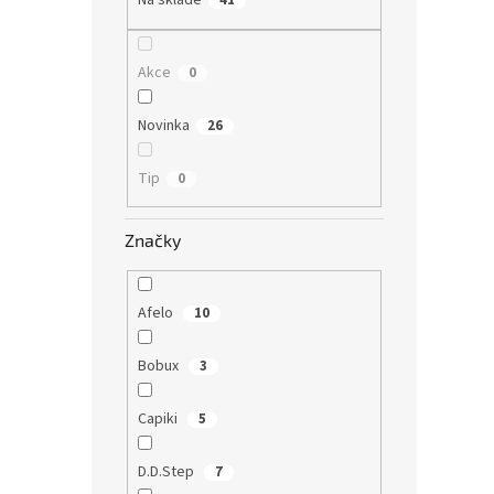
Na skladě
41
Akce
0
Novinka
26
Tip
0
Značky
Afelo
10
Bobux
3
Capiki
5
D.D.Step
7