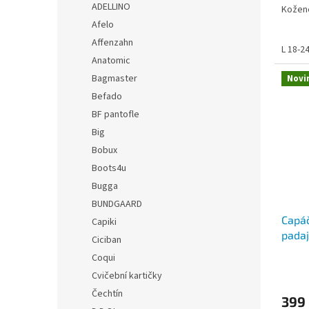
ADELLINO
Kožené
Afelo
Affenzahn
L 18-2
Anatomic
Bagmaster
Novi
Befado
BF pantofle
Big
Bobux
Boots4u
Bugga
BUNDGAARD
Capá
Capiki
padají
Ciciban
Coqui
Cvičební kartičky
Čechtín
399