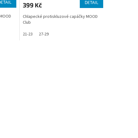
DETAIL
DETAIL
399 Kč
y MOOD
Chlapecké protiskluzové capáčky MOOD
Club
21-23
27-29