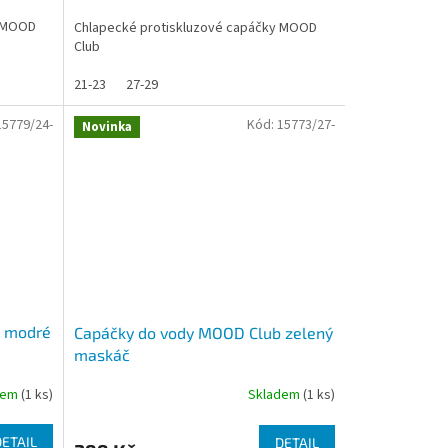
y MOOD
Chlapecké protiskluzové capáčky MOOD
Club
21-23
27-29
15779/24-
Kód:
15773/27-
Novinka
b modré
Capáčky do vody MOOD Club zelený
maskáč
dem
(1 ks)
Skladem
(1 ks)
DETAIL
DETAIL