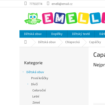
Přejít
777532774
emelli@email.cz
na
obsah
Dětská obuv
Doplňky
Dětský textil
Dár
Domů
Dětská obuv
Chlapecká
Capáčky
P
Cap
o
Přeskočit
s
Kategorie
kategorie
Nejpr
t
r
Dětská obuv
a
První krůčky
n
Dívčí
n
í
Celoroční
p
Letní
a
Zimní