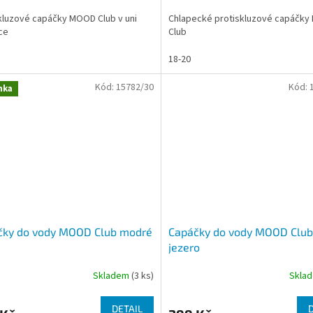
kluzové capáčky MOOD Club v uni
Chlapecké protiskluzové capáčk
ce
Club
18-20
Kód:
15782/30
Kód:
nka
čky do vody MOOD Club modré
Capáčky do vody MOOD Clu
jezero
Skladem
(3 ks)
Skla
DETAIL