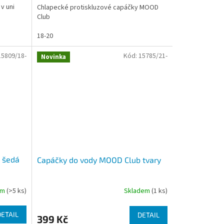
v uni
Chlapecké protiskluzové capáčky MOOD
Club
18-20
15809/18-
Kód:
15785/21-
Novinka
 šedá
Capáčky do vody MOOD Club tvary
em
(>5 ks)
Skladem
(1 ks)
DETAIL
DETAIL
399 Kč