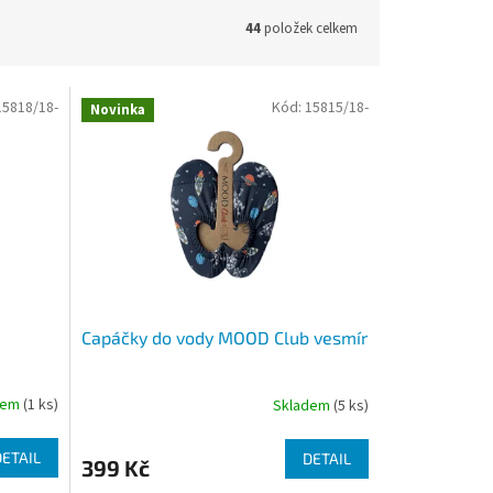
44
položek celkem
15818/18-
Kód:
15815/18-
Novinka
Capáčky do vody MOOD Club vesmír
dem
(1 ks)
Skladem
(5 ks)
DETAIL
DETAIL
399 Kč