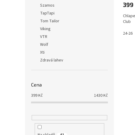
399
Szamos
TapTapi
Chlap
Tom Tailor
Club
Viking
24-26
VTR
Wolf
Xti
Zdravá lahev
Cena
399
Kč
1430
Kč