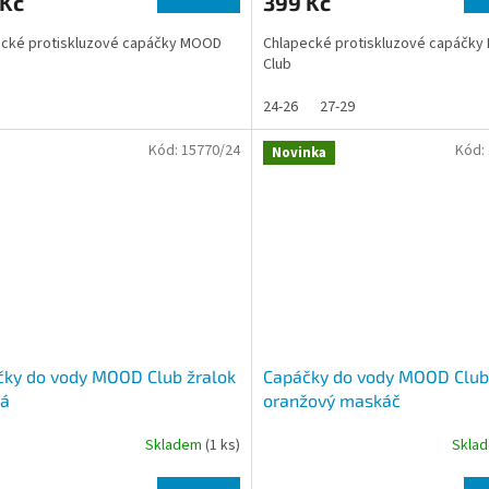
 Kč
399 Kč
ecké protiskluzové capáčky MOOD
Chlapecké protiskluzové capáčk
Club
24-26
27-29
Kód:
15770/24
Kód:
Novinka
ky do vody MOOD Club žralok
Capáčky do vody MOOD Club
ná
oranžový maskáč
Skladem
(1 ks)
Skla