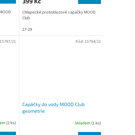
399 Kč
y MOOD
Chlapecké protiskluzové capáčky MOOD
Club
27-29
15767/21
Kód:
15764/21
Capáčky do vody MOOD Club
geometrie
dem
(2 ks)
Skladem
(1 ks)