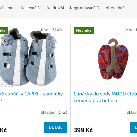
učujeme
Nejlevnější
Nejdražší
Nejprodávanější
Abecedně
Kód:
16242/L 1
Kód:
nka
Novinka
é capáčky CAPIKI - sandálky
Capáčky do vody MOOD Club
é
červená plachetnice
Skladem
(1 ks)
Skla
DETAIL
 Kč
399 Kč