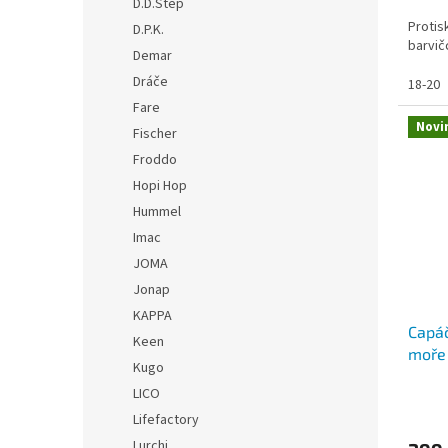
D.D.Step
Protis
D.P.K.
barvič
Demar
Dráče
18-20
Fare
Novi
Fischer
Froddo
Hopi Hop
Hummel
Imac
JOMA
Jonap
KAPPA
Capá
Keen
moře
Kugo
LICO
Lifefactory
Lurchi