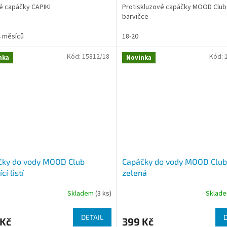
 capáčky CAPIKI
Protiskluzové capáčky MOOD Club 
barvičce
4 měsíců
18-20
Kód:
15812/18-
Kód:
nka
Novinka
čky do vody MOOD Club
Capáčky do vody MOOD Club
cí listí
zelená
Skladem
(3 ks)
Sklad
DETAIL
 Kč
399 Kč