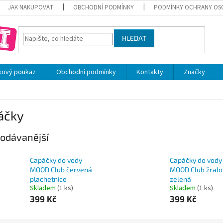
JAK NAKUPOVAT
OBCHODNÍ PODMÍNKY
PODMÍNKY OCHRANY OS
HLEDAT
kový poukaz
Obchodní podmínky
Kontakty
Značky
áčky
odávanější
Capáčky do vody
Capáčky do vody
MOOD Club červená
MOOD Club žralo
plachetnice
zelená
Skladem
(1 ks)
Skladem
(1 ks)
399 Kč
399 Kč