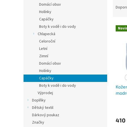
Ř
n
Domácí obuv
a
e
Dopor
Holínky
z
l
e
Capáčky
V
n
Boty k vodě i do vody
Novi
ý
í
Chlapecká
p
p
Celoroční
i
r
Letní
s
o
p
Zimní
d
r
u
Domácí obuv
o
k
Holínky
d
t
Capáčky
u
ů
Boty k vodě i do vody
Kožen
k
modr
Výprodej
t
ů
Doplňky
Dětský textil
Dárkový poukaz
410
Značky