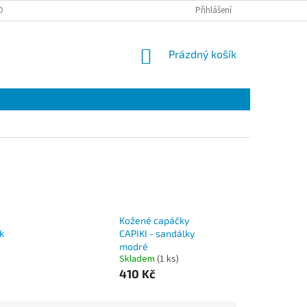
OBNÍCH ÚDAJŮ
EET
ZÁRUČNÍ LIST
Přihlášení
VÝMĚNA A VRÁCENÍ ZBOŽÍ
NÁKUPNÍ
Prázdný košík
KOŠÍK
Kožené capáčky
k
CAPIKI - sandálky
modré
Skladem
(1 ks)
410 Kč