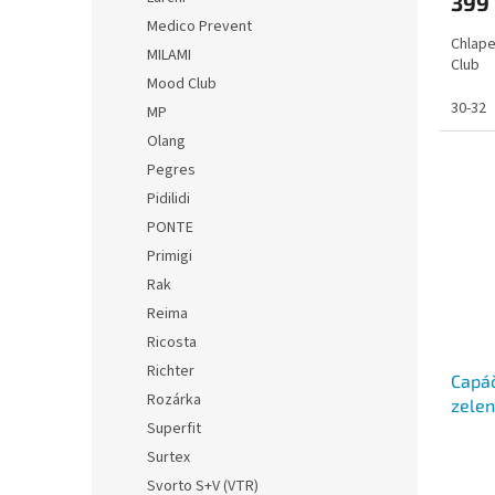
399
Medico Prevent
Chlap
MILAMI
Club
Mood Club
30-32
MP
Olang
Pegres
Pidilidi
PONTE
Primigi
Rak
Reima
Ricosta
Richter
Capáč
Rozárka
zele
Superfit
Surtex
Svorto S+V (VTR)