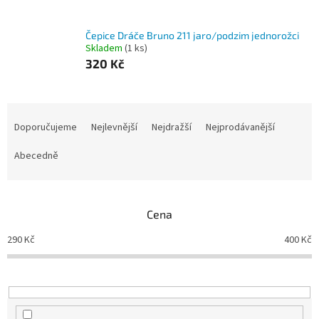
Čepice Dráče Bruno 211 jaro/podzim jednorožci
Skladem
(1 ks)
320 Kč
Ř
a
Doporučujeme
Nejlevnější
Nejdražší
Nejprodávanější
z
e
Abecedně
n
í
p
Cena
r
o
290
Kč
400
Kč
d
u
k
t
ů