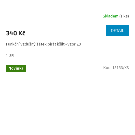
Skladem
(1 ks)
DETAIL
340 Kč
Funkční vzdušný šátek pirát kšilt - vzor 29
1-3R
Kód:
13133/XS
Novinka