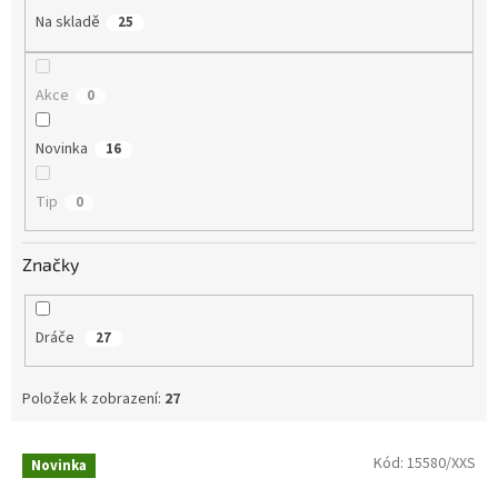
Na skladě
25
Akce
0
Novinka
16
Tip
0
Značky
Dráče
27
Položek k zobrazení:
27
V
Kód:
15580/XXS
Novinka
ý