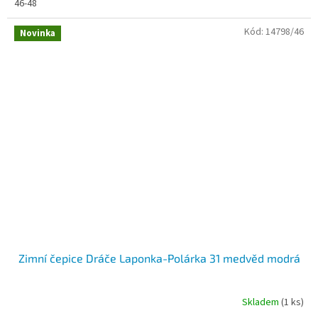
46-48
Kód:
14798/46
Novinka
Zimní čepice Dráče Laponka-Polárka 31 medvěd modrá
Skladem
(1 ks)