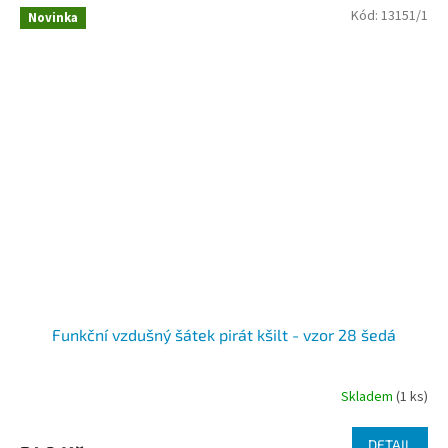
Kód:
13151/1
Novinka
Funkční vzdušný šátek pirát kšilt - vzor 28 šedá
Skladem
(1 ks)
DETAIL