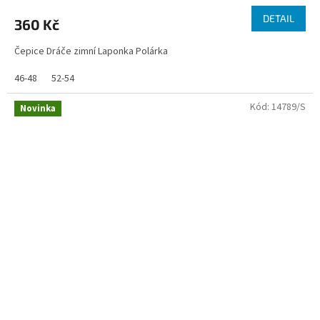
DETAIL
360 Kč
Čepice Dráče zimní Laponka Polárka
46-48
52-54
Kód:
14789/S
Novinka