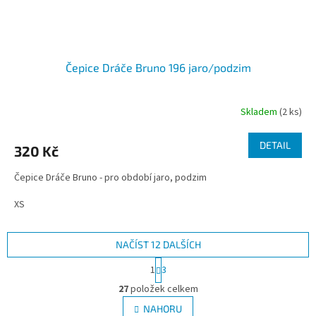
Čepice Dráče Bruno 196 jaro/podzim
Skladem
(2 ks)
DETAIL
320 Kč
Čepice Dráče Bruno - pro období jaro, podzim
XS
NAČÍST 12 DALŠÍCH
S
1
3
t
O
r
27
položek celkem
v
á
l
NAHORU
n