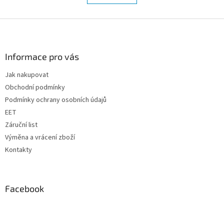
á
k
d
o
v
Z
a
á
c
á
n
í
p
í
p
a
Informace pro vás
r
t
v
Jak nakupovat
í
k
Obchodní podmínky
y
v
Podmínky ochrany osobních údajů
ý
EET
p
Záruční list
i
s
Výměna a vrácení zboží
u
Kontakty
Facebook