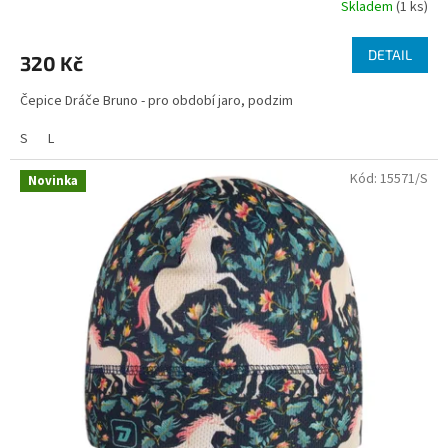
Skladem
(1 ks)
DETAIL
320 Kč
Čepice Dráče Bruno - pro období jaro, podzim
S
L
Kód:
15571/S
Novinka