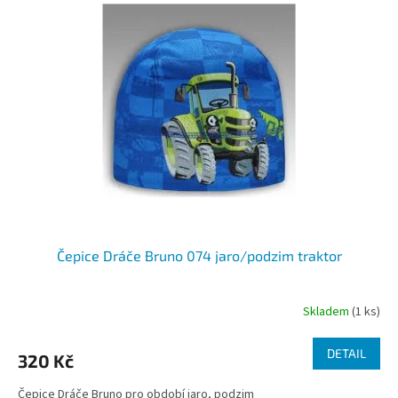
p
i
s
p
r
o
d
u
k
t
ů
Čepice Dráče Bruno 074 jaro/podzim traktor
Skladem
(1 ks)
DETAIL
320 Kč
Čepice Dráče Bruno pro období jaro, podzim