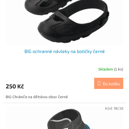
o
d
u
k
t
ů
BIG ochranné návleky na botičky černé
Skladem
(1 ks)
Do košíku
250 Kč
BIG Chrániče na dětskou obuv černé
Kód:
98/26