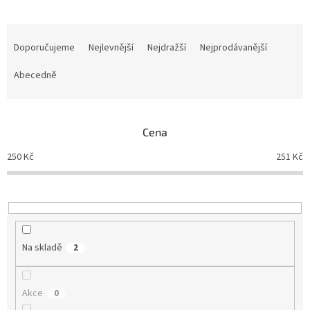
Ř
a
Doporučujeme
Nejlevnější
Nejdražší
Nejprodávanější
z
e
Abecedně
n
í
p
Cena
r
o
250
Kč
251
Kč
d
u
k
t
ů
Na skladě
2
Akce
0