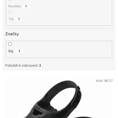
Novinka
0
Tip
0
Značky
Big
2
Položek k zobrazení:
2
V
Kód:
98/27
ý
p
i
s
p
r