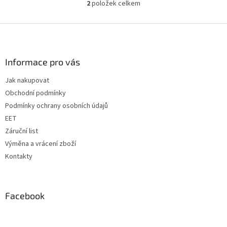
2
položek celkem
O
v
l
Z
á
á
d
p
a
a
Informace pro vás
c
t
í
Jak nakupovat
í
p
Obchodní podmínky
r
v
Podmínky ochrany osobních údajů
k
EET
y
Záruční list
v
ý
Výměna a vrácení zboží
p
Kontakty
i
s
u
Facebook