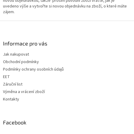
novou objednávkou, takže prosím původní zboží vraťte, jak je
uvedeno výše a vytvořte si novou objednávku na zboží, o které máte
zájem.
Z
á
p
a
Informace pro vás
t
Jak nakupovat
í
Obchodní podmínky
Podmínky ochrany osobních údajů
EET
Záruční list
Výměna a vrácení zboží
Kontakty
Facebook