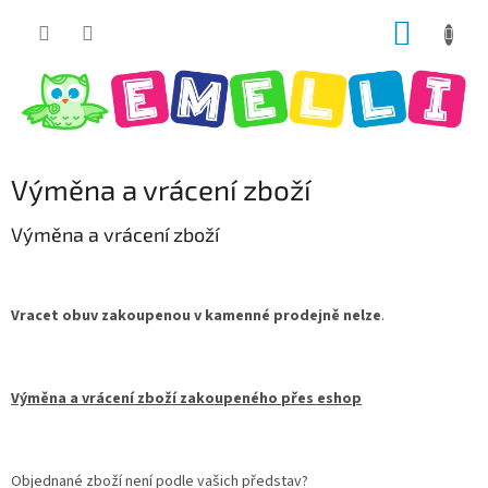
Přejít
NÁKUP
na
obsah
KOŠÍK
Výměna a vrácení zboží
Výměna a vrácení zboží
Vracet obuv zakoupenou v kamenné prodejně nelze
.
Výměna a vrácení zboží zakoupeného přes eshop
Objednané zboží není podle vašich představ?