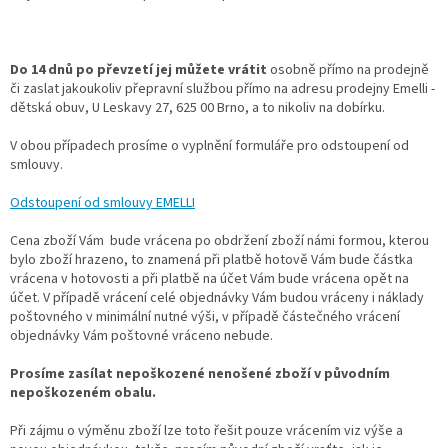
Do 14 dnů po převzetí jej můžete vrátit
osobně přímo na prodejně
či zaslat jakoukoliv přepravní službou přímo na adresu prodejny Emelli -
dětská obuv, U Leskavy 27, 625 00 Brno, a to nikoliv na dobírku.
V obou případech prosíme o vyplnění formuláře pro odstoupení od
smlouvy.
Odstoupení od smlouvy EMELLI
Cena zboží Vám bude vrácena po obdržení zboží námi formou, kterou
bylo zboží hrazeno, to znamená při platbě hotově Vám bude částka
vrácena v hotovosti a při platbě na účet Vám bude vrácena opět na
účet. V případě vrácení celé objednávky Vám budou vráceny i náklady
poštovného v minimální nutné výši, v případě částečného vrácení
objednávky Vám poštovné vráceno nebude.
Prosíme zasílat nepoškozené nenošené zboží v původním
nepoškozeném obalu.
Při zájmu o výměnu zboží lze toto řešit pouze vrácením viz výše a