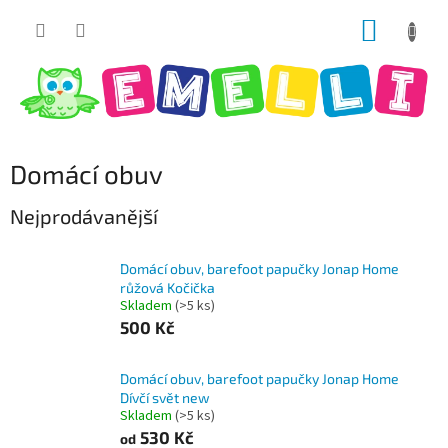
Přejít
NÁKUP
na
obsah
KOŠÍK
Domácí obuv
Nejprodávanější
Domácí obuv, barefoot papučky Jonap Home
růžová Kočička
Skladem
(>5 ks)
500 Kč
Domácí obuv, barefoot papučky Jonap Home
Dívčí svět new
Skladem
(>5 ks)
530 Kč
od