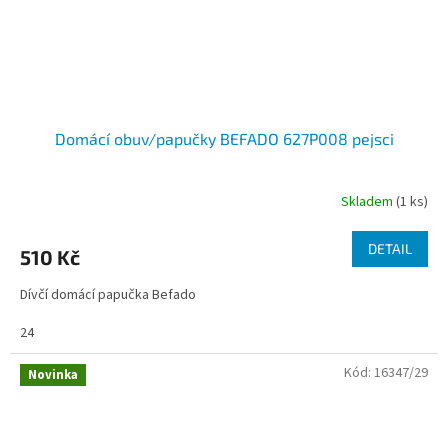
Domácí obuv/papučky BEFADO 627P008 pejsci
Skladem
(1 ks)
DETAIL
510 Kč
Dívčí domácí papučka Befado
24
Kód:
16347/29
Novinka