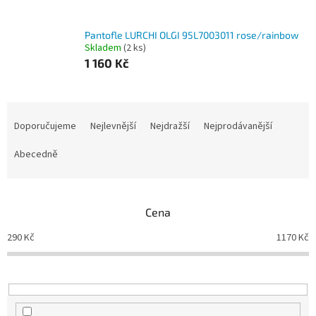
Pantofle LURCHI OLGI 95L7003011 rose/rainbow
Skladem
(2 ks)
1 160 Kč
Ř
a
Doporučujeme
Nejlevnější
Nejdražší
Nejprodávanější
z
e
Abecedně
n
í
p
Cena
r
o
290
Kč
1170
Kč
d
u
k
t
ů