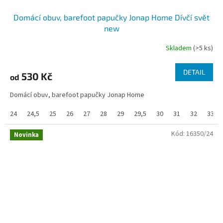
Domácí obuv, barefoot papučky Jonap Home Dívčí svět
new
Skladem
(>5 ks)
DETAIL
530 Kč
od
Domácí obuv, barefoot papučky Jonap Home
24
24,5
25
26
27
28
29
29,5
30
31
32
33
Kód:
16350/24
Novinka