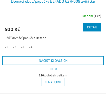
Domácí obuv/papučky BEFADO 627P009 zvířátka
Skladem
(1 ks)
DETAIL
500 Kč
Dívčí domácí papučka Befado
20
22
23
24
NAČÍST 12 DALŠÍCH
S
1
10
t
O
r
110
položek celkem
v
á
l
NAHORU
n
á
k
d
o
v
Z
a
á
c
á
n
í