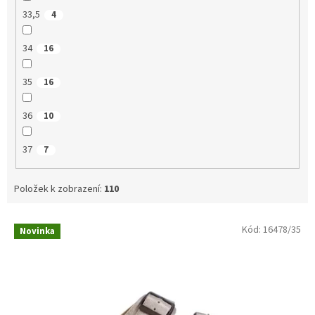
33,5
4
34
16
35
16
36
10
37
7
Položek k zobrazení:
110
V
Kód:
16478/35
Novinka
ý
p
i
s
p