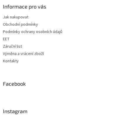
p
í
p
a
Informace pro vás
r
t
v
Jak nakupovat
í
k
Obchodní podmínky
y
v
Podmínky ochrany osobních údajů
ý
EET
p
Záruční list
i
s
Výměna a vrácení zboží
u
Kontakty
Facebook
Instagram