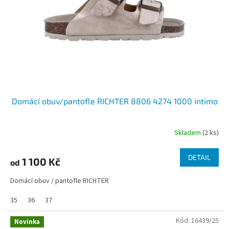
r
o
d
u
k
t
ů
Domácí obuv/pantofle RICHTER 8806 4274 1000 intimo
Skladem
(2 ks)
DETAIL
1 100 Kč
od
Domácí obuv / pantofle RICHTER
35
36
37
Kód:
16439/25
Novinka