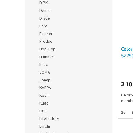
D.P.K.
Demar
Dráče
Fare
Fischer
Froddo
Celor
Hopi Hop
52750
Hummel
memb
Imac
JOMA
Jonap
2 10
KAPPA
Celoro
Keen
membr
Kugo
LICO
26
Lifefactory
Lurchi