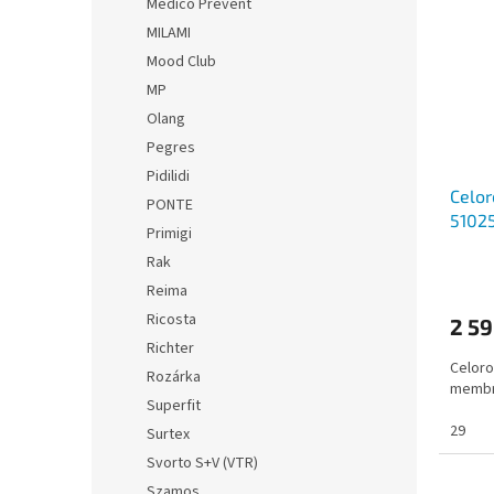
Medico Prevent
MILAMI
Mood Club
MP
Olang
Pegres
Pidilidi
Celor
PONTE
51025
Primigi
Rak
Reima
Ricosta
2 59
Richter
Celoro
Rozárka
membr
Superfit
29
Surtex
Svorto S+V (VTR)
Szamos