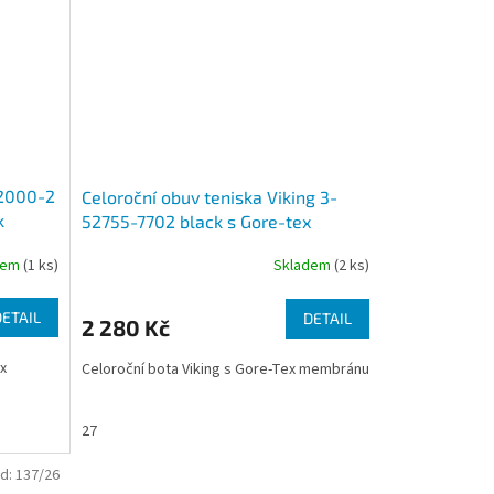
52000-2
Celoroční obuv teniska Viking 3-
k
52755-7702 black s Gore-tex
membránou navy/dark blue
dem
(1 ks)
Skladem
(2 ks)
DETAIL
DETAIL
2 280 Kč
x
Celoroční bota Viking s Gore-Tex membránu
27
d:
137/26