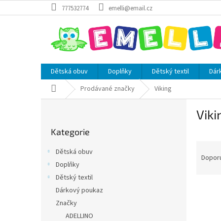
Přejít
777532774
emelli@email.cz
na
obsah
Dětská obuv
Doplňky
Dětský textil
Dár
Domů
Prodávané značky
Viking
P
Viki
o
Přeskočit
s
Kategorie
kategorie
t
Ř
r
Dětská obuv
a
a
Dopor
Doplňky
z
n
Dětský textil
e
n
V
n
í
Dárkový poukaz
ý
í
p
Značky
p
p
a
ADELLINO