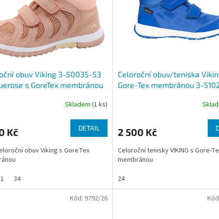
oční obuv Viking 3-50035-53
Celoroční obuv/teniska Vikin
querose s GoreTex membránou
Gore-Tex membránou 3-510
3593 blue/eggshell
Skladem
(1 ks)
Skla
DETAIL
0 Kč
2 500 Kč
celoroční obuv Viking s GoreTex
Celoroční tenisky VIKING s Gore-Te
ánou
membránou
31
34
24
Kód:
9792/26
Kód