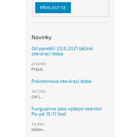
PŘIHLÁSIT SE
Novinky
Od pondělí 23.8.2021 běžná
otevírací doba
23.8.2021
Prázd...
Prázdninová otevírací doba
20.7.2021
Od 1....
Fungujeme jako výdejní okénko!
Po-pá 15-17 hod
3.3.2021
Vážen...