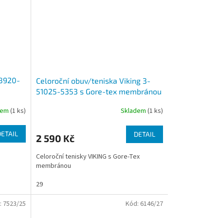
48920-
Celoroční obuv/teniska Viking 3-
51025-5353 s Gore-tex membránou
dem
(1 ks)
Skladem
(1 ks)
DETAIL
DETAIL
2 590 Kč
Celoroční tenisky VIKING s Gore-Tex
membránou
29
:
7523/25
Kód:
6146/27