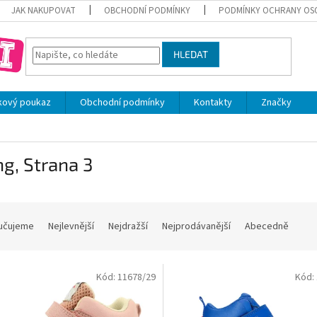
JAK NAKUPOVAT
OBCHODNÍ PODMÍNKY
PODMÍNKY OCHRANY OS
HLEDAT
kový poukaz
Obchodní podmínky
Kontakty
Značky
ng
, Strana 3
učujeme
Nejlevnější
Nejdražší
Nejprodávanější
Abecedně
Kód:
11678/29
Kód: