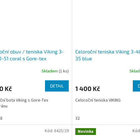
oční obuv / teniska Viking 3-
Celoroční teniska Viking 3-
-51 coral s Gore-tex
35 blue
ránou
Skladem
(1 ks)
Skla
DETAIL
0 Kč
1 400 Kč
ční bota Viking s Gore-Tex
Celoroční teniska VIKING
ánu
28
32
Kód:
8425/29
Kód
Novinka