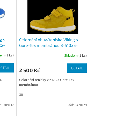
g s
Celoroční obuv/teniska Viking s
25-
Gore-Tex membránou 3-51025-
4393 mustard/ eggshell
dem
(1 ks)
Skladem
(1 ks)
DETAIL
DETAIL
2 500 Kč
x
Celoroční tenisky VIKING s Gore-Tex
membránou
30
:
9789/32
Kód:
8428/29