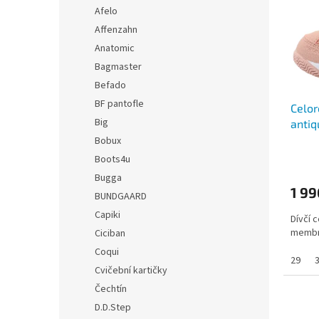
i
r
n
Afelo
s
o
e
Affenzahn
p
d
l
r
u
Anatomic
o
k
Bagmaster
d
t
Befado
u
ů
BF pantofle
Celor
k
Big
anti
t
ů
Bobux
Boots4u
Bugga
1 99
BUNDGAARD
Capiki
Dívčí 
membr
Ciciban
Coqui
29
Cvičební kartičky
Čechtín
D.D.Step