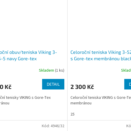
oční obuv/teniska Viking 3-
Celoroční teniska Viking 3-
-5 navy Gore-tex
s Gore-tex membránou blac
Skladem
(1 ks)
Skla
DETAIL
0 Kč
2 300 Kč
ční tenisky VIKING s Gore-Tex
Celoroční teniska VIKING s Gore-Te
ánou
membránou
25
Kód:
4946/32
Kó