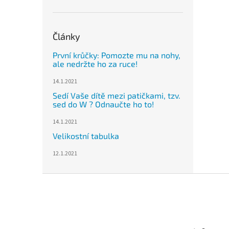
Články
První krůčky: Pomozte mu na nohy,
ale nedržte ho za ruce!
14.1.2021
Sedí Vaše dítě mezi patičkami, tzv.
sed do W ? Odnaučte ho to!
14.1.2021
Velikostní tabulka
12.1.2021
Z
á
p
a
t