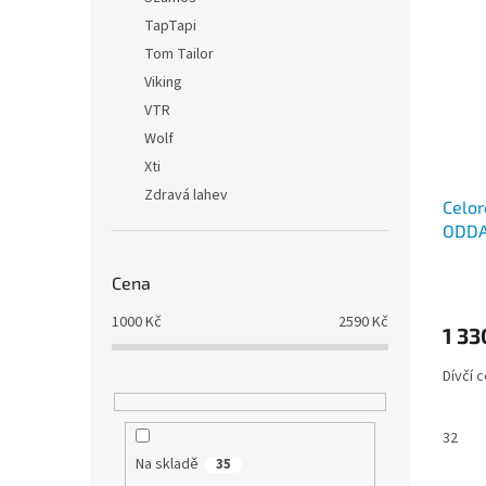
TapTapi
Tom Tailor
Viking
VTR
Wolf
Xti
Zdravá lahev
Celor
ODDA
Cena
1000
Kč
2590
Kč
1 33
Dívčí 
32
Na skladě
35