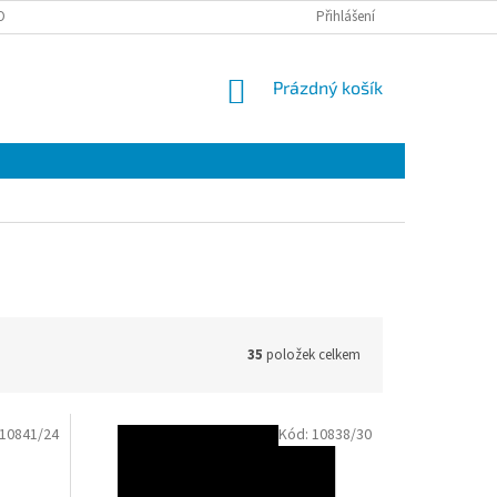
OBNÍCH ÚDAJŮ
EET
ZÁRUČNÍ LIST
Přihlášení
VÝMĚNA A VRÁCENÍ ZBOŽÍ
NÁKUPNÍ
Prázdný košík
KOŠÍK
35
položek celkem
10841/24
Kód:
10838/30