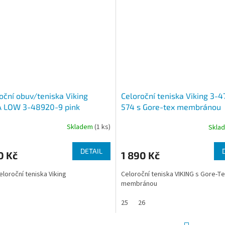
oční obuv/teniska Viking
Celoroční teniska Viking 3-
 LOW 3-48920-9 pink
574 s Gore-tex membránou
Skladem
(1 ks)
Skla
DETAIL
0 Kč
1 890 Kč
celoroční teniska Viking
Celoroční teniska VIKING s Gore-Te
membránou
25
26