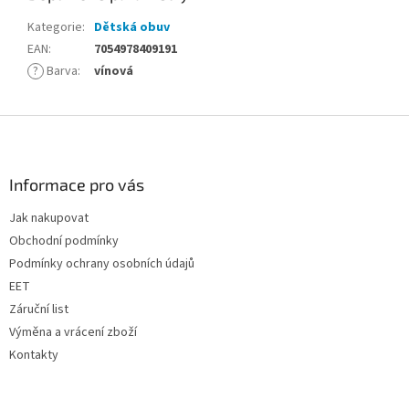
Kategorie
:
Dětská obuv
EAN
:
7054978409191
?
Barva
:
vínová
Z
á
p
a
Informace pro vás
t
Jak nakupovat
í
Obchodní podmínky
Podmínky ochrany osobních údajů
EET
Záruční list
Výměna a vrácení zboží
Kontakty