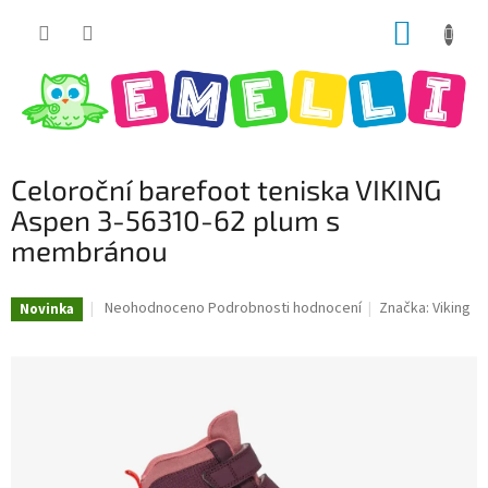
Přejít
NÁKUP
na
obsah
KOŠÍK
Celoroční barefoot teniska VIKING
Aspen 3-56310-62 plum s
membránou
Průměrné
Neohodnoceno
Podrobnosti hodnocení
Značka:
Viking
Novinka
hodnocení
produktu
je
0,0
z
5
hvězdiček.