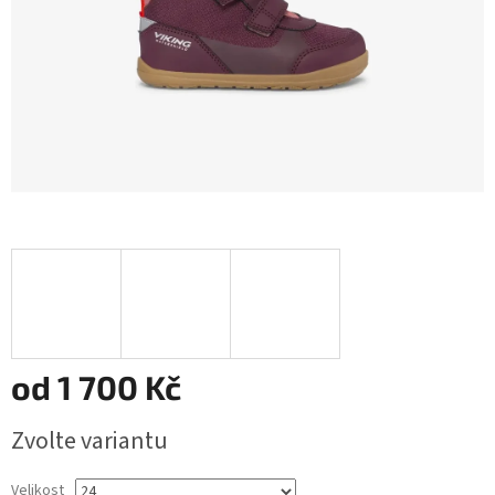
od
1 700 Kč
Měrná
Zvolte variantu
cena:
Velikost