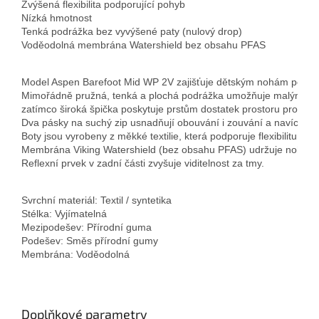
Zvýšená flexibilita podporující pohyb

Nízká hmotnost

Tenká podrážka bez vyvýšené paty (nulový drop)

Voděodolná membrána Watershield bez obsahu PFAS
Model Aspen Barefoot Mid WP 2V zajišťuje dětským nohám pohodlí 
Mimořádně pružná, tenká a plochá podrážka umožňuje malým pr
zatímco široká špička poskytuje prstům dostatek prostoru pro při
Dva pásky na suchý zip usnadňují obouvání i zouvání a navíc je lz
Boty jsou vyrobeny z měkké textilie, která podporuje flexibilitu a za
Membrána Viking Watershield (bez obsahu PFAS) udržuje nohy v su
Reflexní prvek v zadní části zvyšuje viditelnost za tmy.
Svrchní materiál: Textil / syntetika

Stélka: Vyjímatelná

Mezipodešev: Přírodní guma

Podešev: Směs přírodní gumy

Membrána: Voděodolná
Doplňkové parametry