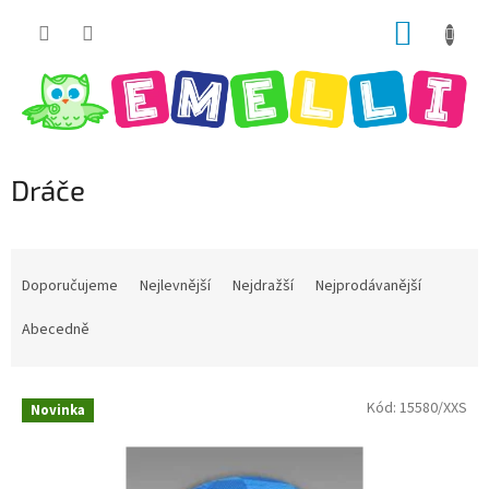
Přejít
NÁKUP
na
obsah
KOŠÍK
Dráče
Ř
a
Doporučujeme
Nejlevnější
Nejdražší
Nejprodávanější
z
e
Abecedně
n
í
V
p
Kód:
15580/XXS
Novinka
ý
r
p
o
i
d