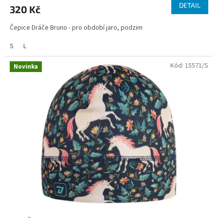
DETAIL
320 Kč
Čepice Dráče Bruno - pro období jaro, podzim
S
L
Kód:
15571/S
Novinka