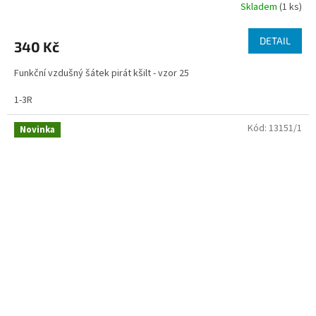
Skladem
(1 ks)
DETAIL
340 Kč
Funkční vzdušný šátek pirát kšilt - vzor 25
1-3R
Kód:
13151/1
Novinka