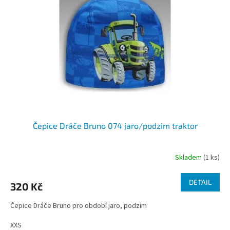
s
u
p
k
r
t
o
ů
d
u
k
t
ů
Čepice Dráče Bruno 074 jaro/podzim traktor
Skladem
(1 ks)
DETAIL
320 Kč
Čepice Dráče Bruno pro období jaro, podzim
XXS