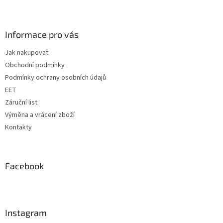
v
Z
a
á
c
á
n
í
p
í
p
a
Informace pro vás
r
t
v
Jak nakupovat
í
k
Obchodní podmínky
y
v
Podmínky ochrany osobních údajů
ý
EET
p
Záruční list
i
s
Výměna a vrácení zboží
u
Kontakty
Facebook
Instagram