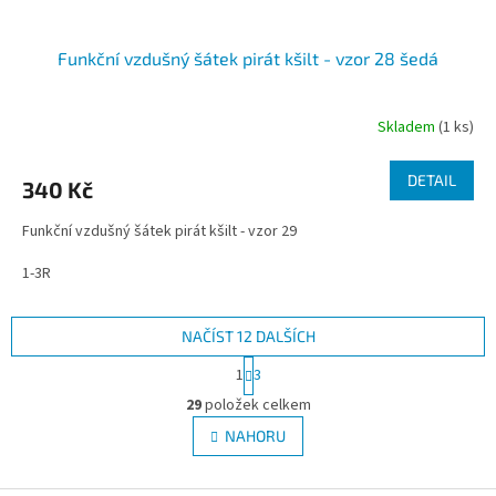
Funkční vzdušný šátek pirát kšilt - vzor 28 šedá
Skladem
(1 ks)
DETAIL
340 Kč
Funkční vzdušný šátek pirát kšilt - vzor 29
1-3R
NAČÍST 12 DALŠÍCH
S
1
3
t
O
r
29
položek celkem
v
á
l
NAHORU
n
á
k
d
o