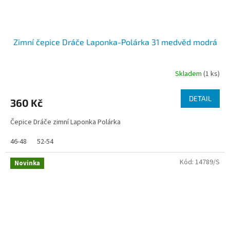
Zimní čepice Dráče Laponka-Polárka 31 medvěd modrá
Skladem
(1 ks)
DETAIL
360 Kč
Čepice Dráče zimní Laponka Polárka
46-48
52-54
Kód:
14789/S
Novinka