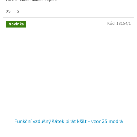
XS
S
Kód:
13154/1
Novinka
Funkční vzdušný šátek pirát kšilt - vzor 25 modrá