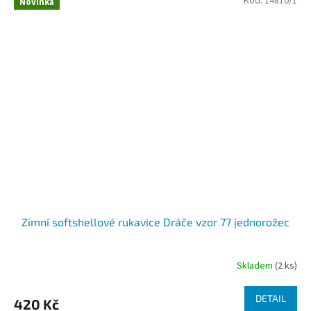
Kód:
14810/1
Novinka
Zimní softshellové rukavice Dráče vzor 77 jednorožec
Skladem
(2 ks)
DETAIL
420 Kč