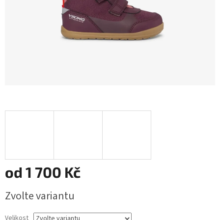
od
1 700 Kč
Měrná
Zvolte variantu
cena:
Velikost