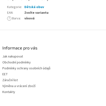
Kategorie
:
Dětská obuv
EAN
:
Zvolte variantu
?
Barva
:
vínová
Z
á
p
a
Informace pro vás
t
Jak nakupovat
í
Obchodní podmínky
Podmínky ochrany osobních údajů
EET
Záruční list
Výměna a vrácení zboží
Kontakty