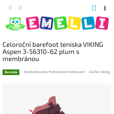
Přejít
NÁKUP
na
obsah
KOŠÍK
Celoroční barefoot teniska VIKING
Aspen 3-56310-62 plum s
membránou
Průměrné
Neohodnoceno
Podrobnosti hodnocení
Značka:
Viking
Novinka
hodnocení
produktu
je
0,0
z
5
hvězdiček.