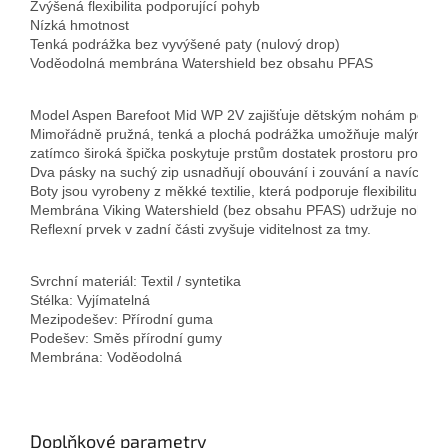
Zvýšená flexibilita podporující pohyb

Nízká hmotnost

Tenká podrážka bez vyvýšené paty (nulový drop)

Voděodolná membrána Watershield bez obsahu PFAS
Model Aspen Barefoot Mid WP 2V zajišťuje dětským nohám pohodlí 
Mimořádně pružná, tenká a plochá podrážka umožňuje malým pr
zatímco široká špička poskytuje prstům dostatek prostoru pro při
Dva pásky na suchý zip usnadňují obouvání i zouvání a navíc je lz
Boty jsou vyrobeny z měkké textilie, která podporuje flexibilitu a za
Membrána Viking Watershield (bez obsahu PFAS) udržuje nohy v su
Reflexní prvek v zadní části zvyšuje viditelnost za tmy.
Svrchní materiál: Textil / syntetika

Stélka: Vyjímatelná

Mezipodešev: Přírodní guma

Podešev: Směs přírodní gumy

Membrána: Voděodolná
Doplňkové parametry