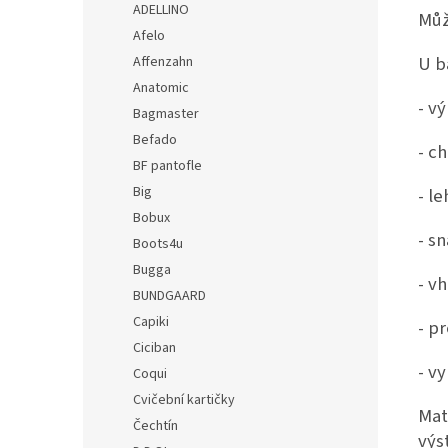
ADELLINO
Můž
Afelo
U b
Affenzahn
Anatomic
- v
Bagmaster
Befado
- c
BF pantofle
Big
- l
Bobux
- s
Boots4u
Bugga
- v
BUNDGAARD
Capiki
- p
Ciciban
- v
Coqui
Cvičební kartičky
Mat
Čechtín
výs