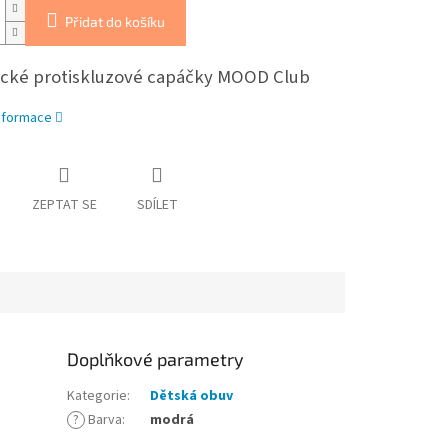
Přidat do košíku
cké protiskluzové capáčky MOOD Club
informace
ZEPTAT SE
SDÍLET
Doplňkové parametry
Kategorie
:
Dětská obuv
?
Barva
:
modrá