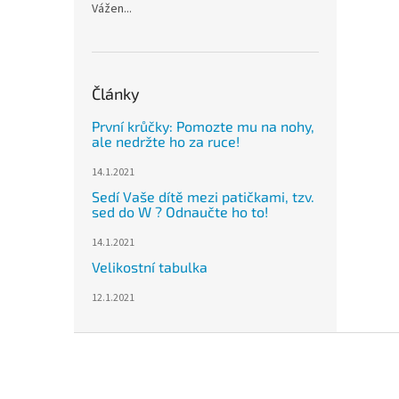
Vážen...
Články
První krůčky: Pomozte mu na nohy,
ale nedržte ho za ruce!
14.1.2021
Sedí Vaše dítě mezi patičkami, tzv.
sed do W ? Odnaučte ho to!
14.1.2021
Velikostní tabulka
12.1.2021
Z
á
p