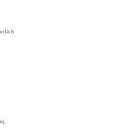
vrších
n),