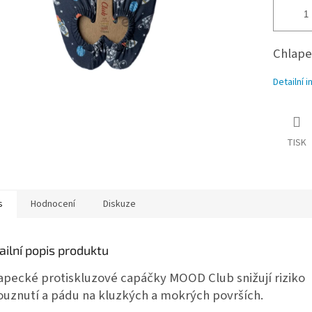
Chlape
Detailní 
TISK
s
Hodnocení
Diskuze
ailní popis produktu
apecké protiskluzové capáčky MOOD Club snižují riziko
ouznutí a pádu na kluzkých a mokrých površích.