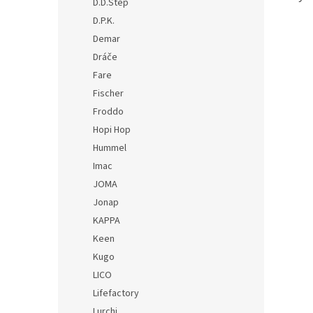
D.D.Step
D.P.K.
Demar
Dráče
Fare
Fischer
Froddo
Hopi Hop
Hummel
Imac
JOMA
Jonap
KAPPA
Keen
Kugo
LICO
Lifefactory
Lurchi