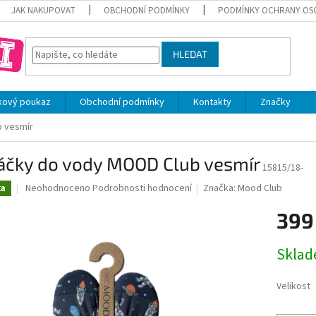
JAK NAKUPOVAT
OBCHODNÍ PODMÍNKY
PODMÍNKY OCHRANY OS
HLEDAT
kový poukaz
Obchodní podmínky
Kontakty
Značky
 vesmír
áčky do vody MOOD Club vesmír
15815/18-
Průměrné
Neohodnoceno
Podrobnosti hodnocení
Značka:
Mood Club
ka
hodnocení
produktu
399
je
0,0
Měrná
Skla
z
cena:
5
hvězdiček.
Velikost