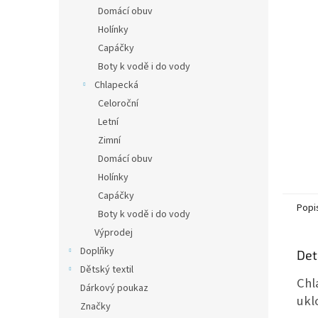
n
Domácí obuv
e
Holínky
l
Capáčky
Boty k vodě i do vody
Chlapecká
Celoroční
Letní
Zimní
Domácí obuv
Holínky
Capáčky
Popi
Boty k vodě i do vody
Výprodej
Doplňky
Det
Dětský textil
Chl
Dárkový poukaz
ukl
Značky