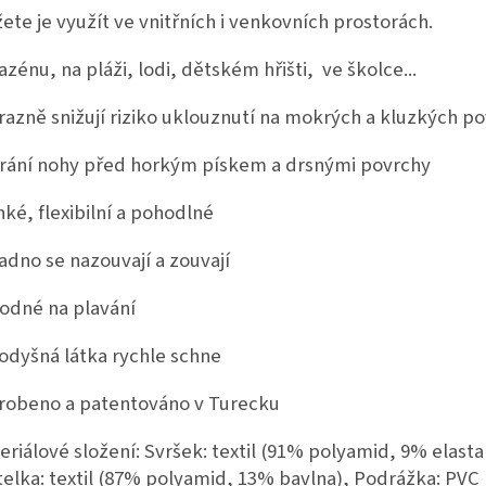
ete je využít ve vnitřních i venkovních prostorách.
azénu, na pláži, lodi, dětském hřišti, ve školce...
ýrazně snižují riziko uklouznutí na mokrých a kluzkých po
hrání nohy před horkým pískem a drsnými povrchy
ehké, flexibilní a pohodlné
nadno se nazouvají a zouvají
hodné na plavání
rodyšná látka rychle schne
yrobeno a patentováno v Turecku
eriálové složení: Svršek: textil (91% polyamid, 9% elasta
telka: textil (87% polyamid, 13% bavlna), Podrážka: PVC