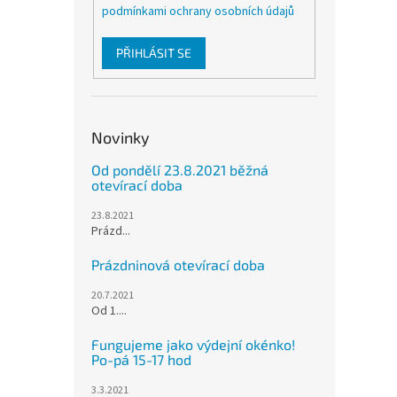
podmínkami ochrany osobních údajů
PŘIHLÁSIT SE
Novinky
Od pondělí 23.8.2021 běžná
otevírací doba
23.8.2021
Prázd...
Prázdninová otevírací doba
20.7.2021
Od 1....
Fungujeme jako výdejní okénko!
Po-pá 15-17 hod
3.3.2021