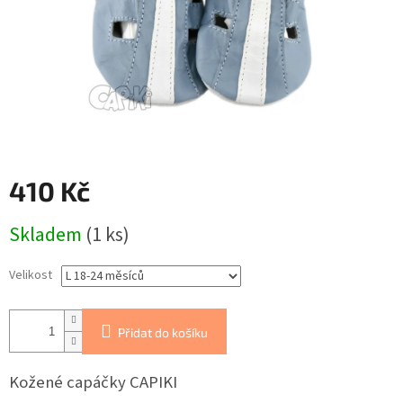
410 Kč
Měrná
Skladem
(1 ks)
cena:
Velikost
Přidat do košíku
Kožené capáčky CAPIKI