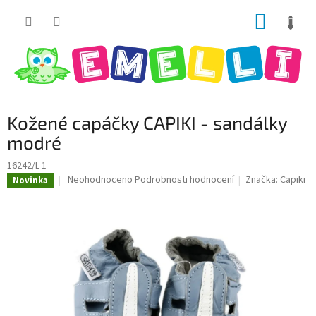
Přejít
NÁKUP
na
obsah
KOŠÍK
Kožené capáčky CAPIKI - sandálky
modré
16242/L 1
Průměrné
Neohodnoceno
Podrobnosti hodnocení
Značka:
Capiki
Novinka
hodnocení
produktu
je
0,0
z
5
hvězdiček.