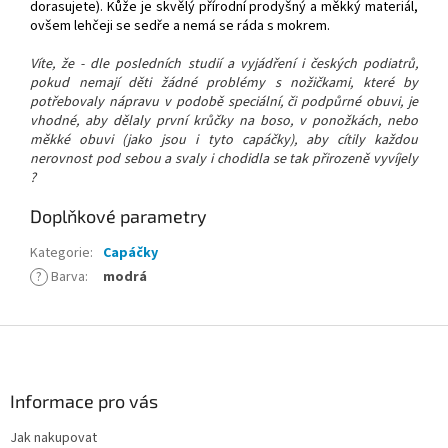
dorasujete). Kůže je skvělý přírodní prodyšný a měkký materiál,
ovšem lehčeji se sedře a nemá se ráda s mokrem.
Víte, že - dle posledních studií a vyjádření i českých podiatrů,
pokud nemají děti žádné problémy s nožičkami, které by
potřebovaly nápravu v podobě speciální, či podpůrné obuvi, je
vhodné, aby dělaly první krůčky na boso, v ponožkách, nebo
měkké obuvi (jako jsou i tyto capáčky), aby cítily každou
nerovnost pod sebou a svaly i chodidla se tak přirozeně vyvíjely
?
Doplňkové parametry
Kategorie
:
Capáčky
?
Barva
:
modrá
Z
á
p
a
Informace pro vás
t
Jak nakupovat
í