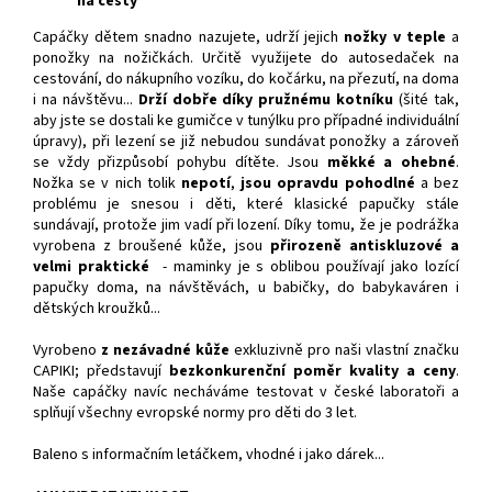
na cesty
Capáčky dětem snadno nazujete, udrží jejich
nožky v teple
a
ponožky na nožičkách. Určitě využijete do autosedaček na
cestování, do nákupního vozíku, do kočárku, na přezutí, na doma
i na návštěvu...
Drží dobře díky pružnému kotníku
(šité tak,
aby jste se dostali ke gumičce v tunýlku pro případné individuální
úpravy), při lezení se již nebudou sundávat ponožky a zároveň
se vždy přizpůsobí pohybu dítěte. Jsou
měkké a ohebné
.
Nožka se v nich tolik
nepotí
,
jsou opravdu pohodlné
a bez
problému je snesou i děti, které klasické papučky stále
sundávají, protože jim vadí při lození. Díky tomu, že je podrážka
vyrobena z broušené kůže, jsou
přirozeně antiskluzové a
velmi praktické
- maminky je s oblibou používají jako lozící
papučky doma, na návštěvách, u babičky, do babykaváren i
dětských kroužků...
Vyrobeno
z nezávadné kůže
exkluzivně pro naši vlastní značku
CAPIKI; představují
bezkonkurenční poměr kvality a ceny
.
Naše capáčky navíc necháváme testovat v české laboratoři a
splňují všechny evropské normy pro děti do 3 let.
Baleno s informačním letáčkem, vhodné i jako dárek...