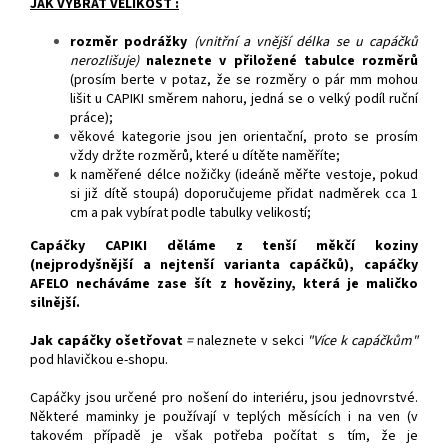
JAK VYBRAT VELIKOST :
rozměr podrážky
(vnitřní a vnější délka se u capáčků
nerozlišuje)
naleznete v přiložené tabulce rozměrů
(prosím berte v potaz, že se rozměry o pár mm mohou
lišit u CAPIKI směrem nahoru, jedná se o velký podíl ruční
práce);
věkové kategorie jsou jen orientační, proto se prosím
vždy držte rozměrů, které u dítěte naměříte;
k naměřené délce nožičky (ideáně měřte vestoje, pokud
si již dítě stoupá) doporučujeme přidat nadměrek cca 1
cm a pak vybírat podle tabulky velikostí;
Capáčky CAPIKI děláme z tenší měkčí koziny
(nejprodyšnější a nejtenší varianta capáčků), capáčky
AFELO necháváme zase šít z hověziny, která je maličko
silnější.
Jak capáčky ošetřovat
=
naleznete v sekci
"Více k capáčkům"
pod hlavičkou e-shopu.
Capáčky jsou určené pro nošení do interiéru, jsou jednovrstvé.
Některé maminky je používají v teplých měsících i na ven (v
takovém případě je však potřeba počítat s tím, že je