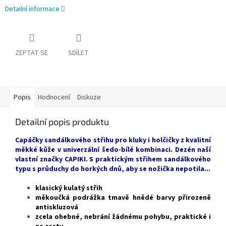
Detailní informace
ZEPTAT SE
SDÍLET
Popis
Hodnocení
Diskuze
Detailní popis produktu
Capáčky sandálkového střihu pro kluky i holčičky z kvalitní
měkké kůže v univerzální šedo-bílé kombinaci. Dezén naší
vlastní značky CAPIKI. S praktickým střihem sandálkového
typu s průduchy do horkých dnů, aby se nožička nepotila...
klasický kulatý střih
měkoučká podrážka tmavě hnědé barvy přirozeně
antiskluzová
zcela ohebné, nebrání žádnému pohybu, praktické i