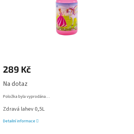
289 Kč
Měrná
Na dotaz
cena:
Položka byla vyprodána…
Zdravá lahev 0,5L
Detailní informace