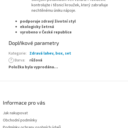
kontrolujte i těsnicí kroužek, který zabraňuje
nechtěnému úniku nápoje.
podporuje zdravý životní styl
ekologicky šetrná
vyrobeno v České republice
Doplňkové parametry
Kategorie
:
Zdravá lahev, box, set
?
Barva
:
růžová
Položka byla vyprodána…
Z
á
p
a
Informace pro vás
t
Jak nakupovat
í
Obchodní podmínky
Podmínky ochrany osobních údajů