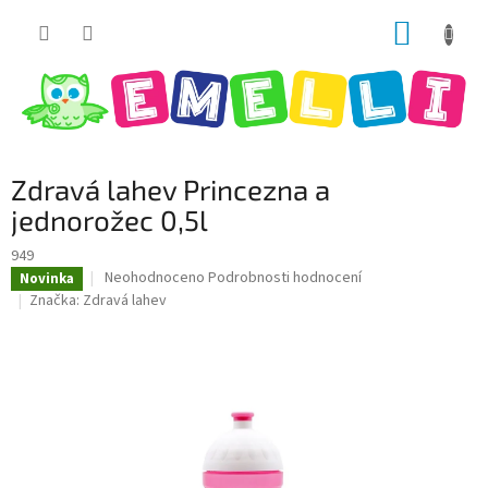
Přejít
NÁKUP
na
obsah
KOŠÍK
Zdravá lahev Princezna a
jednorožec 0,5l
949
Průměrné
Neohodnoceno
Podrobnosti hodnocení
Novinka
hodnocení
Značka:
Zdravá lahev
produktu
je
0,0
z
5
hvězdiček.