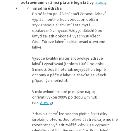
potravinami v rámci platné legislativy
:
atesty
.
snadná údržba
®
Po běžném používání stačí Zdravou lahev
vypláchnout horkou vodou, při delším
styku nápoje s lahví můžete mýt i
opakovaně v myčce. Vždy je důležité po
umytí zajistit dokonalé vyschnutí všech
®
částí Zdravé lahve
a skladování otevřené
lahve.
Vysoce kvalitní materiál dovoluje Zdravé
®
lahvi
i vyvařování (teplota 100°C po dobu
5 minut). Dosáhnete tak nejvyššího stupně
ochrany a péče o lahev a zbavíte se všech
případných nečistot.
V mikrovlnné troubě je možné nápoj i
ohřívat (výkon 900W po dobu 2 minut).
(viz.
Atesty
)
®
Zdravou lahev
lze snadno plnit a čistit díky
širokému otvoru. Jednotlivé části víčka je možné
rozebrat a vyčistit zvlášť. Zátku lze vyjmout
silnějším potáhnutím ven vzhůru. Pravidelně