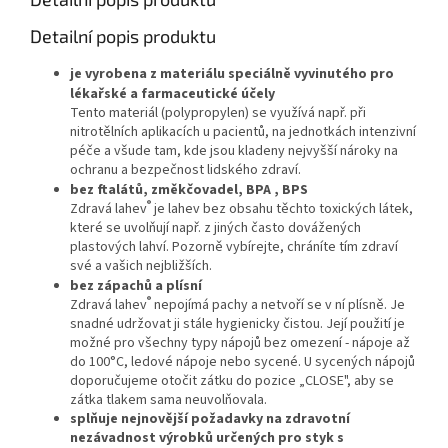
Detailní popis produktu
je vyrobena z materiálu speciálně vyvinutého pro
lékařské a farmaceutické účely
Tento materiál (polypropylen) se využívá např. při
nitrotělních aplikacích u pacientů, na jednotkách intenzivní
péče a všude tam, kde jsou kladeny nejvyšší nároky na
ochranu a bezpečnost lidského zdraví.
bez ftalátů, změkčovadel, BPA , BPS
®
Zdravá lahev
je lahev bez obsahu těchto toxických látek,
které se uvolňují např. z jiných často dovážených
plastových lahví. Pozorně vybírejte, chráníte tím zdraví
své a vašich nejbližších.
bez zápachů a plísní
®
Zdravá lahev
nepojímá pachy a netvoří se v ní plísně. Je
snadné udržovat ji stále hygienicky čistou. Její použití je
možné pro všechny typy nápojů bez omezení - nápoje až
do 100°C, ledové nápoje nebo sycené. U sycených nápojů
doporučujeme otočit zátku do pozice „CLOSE", aby se
zátka tlakem sama neuvolňovala.
splňuje nejnovější požadavky na zdravotní
nezávadnost výrobků určených pro styk s