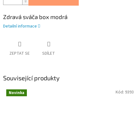
Zdravá sváča box modrá
Detailní informace
ZEPTAT SE
SDÍLET
Související produkty
Kód:
9393
Novinka