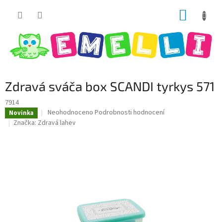
Přejít
NÁKUP
na
obsah
KOŠÍK
Zdravá sváča box SCANDI tyrkys 571
7914
Průměrné
Neohodnoceno
Podrobnosti hodnocení
Novinka
hodnocení
Značka:
Zdravá lahev
produktu
je
0,0
z
5
hvězdiček.