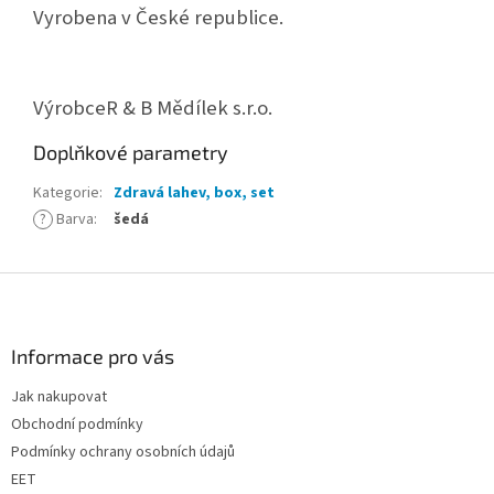
Vyrobena v České republice.
Výrobce
R & B Mědílek s.r.o.
Doplňkové parametry
Kategorie
:
Zdravá lahev, box, set
?
Barva
:
šedá
Z
á
p
a
Informace pro vás
t
Jak nakupovat
í
Obchodní podmínky
Podmínky ochrany osobních údajů
EET