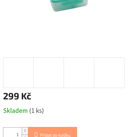
299 Kč
Měrná
Skladem
(1 ks)
cena:
Přidat do košíku