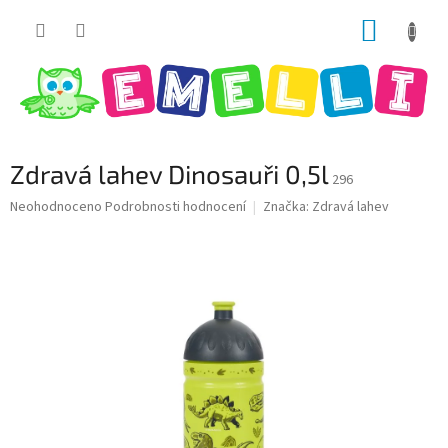
Přejít
NÁKUP
na
obsah
KOŠÍK
Zdravá lahev Dinosauři 0,5l
296
Průměrné
Neohodnoceno
Podrobnosti hodnocení
Značka:
Zdravá lahev
hodnocení
produktu
je
0,0
z
5
hvězdiček.