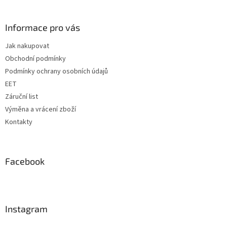
á
p
a
Informace pro vás
t
Jak nakupovat
í
Obchodní podmínky
Podmínky ochrany osobních údajů
EET
Záruční list
Výměna a vrácení zboží
Kontakty
Facebook
Instagram