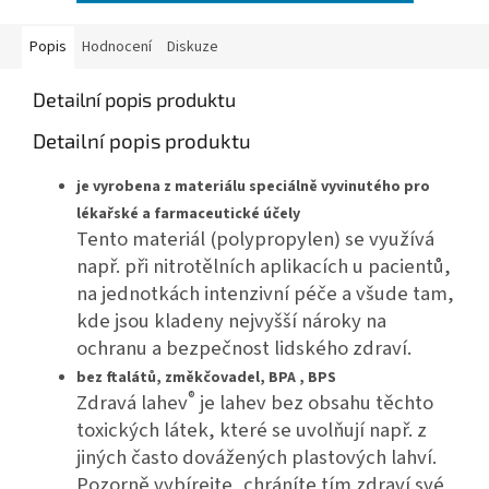
Popis
Hodnocení
Diskuze
Detailní popis produktu
Detailní popis produktu
je vyrobena z materiálu speciálně vyvinutého pro
lékařské a farmaceutické účely
Tento materiál (polypropylen) se využívá
např. při nitrotělních aplikacích u pacientů,
na jednotkách intenzivní péče a všude tam,
kde jsou kladeny nejvyšší nároky na
ochranu a bezpečnost lidského zdraví.
bez ftalátů, změkčovadel, BPA , BPS
®
Zdravá lahev
je lahev bez obsahu těchto
toxických látek, které se uvolňují např. z
jiných často dovážených plastových lahví.
Pozorně vybírejte, chráníte tím zdraví své