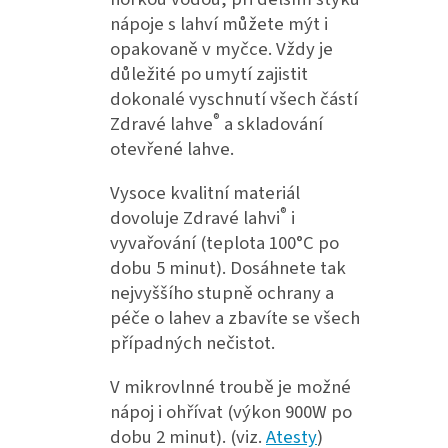
nápoje s lahví můžete mýt i
opakovaně v myčce. Vždy je
důležité po umytí zajistit
dokonalé vyschnutí všech částí
®
Zdravé lahve
a skladování
otevřené lahve.
Vysoce kvalitní materiál
®
dovoluje Zdravé lahvi
i
vyvařování (teplota 100°C po
dobu 5 minut). Dosáhnete tak
nejvyššího stupně ochrany a
péče o lahev a zbavíte se všech
případných nečistot.
V mikrovlnné troubě je možné
nápoj i ohřívat (výkon 900W po
dobu 2 minut). (viz.
Atesty
)