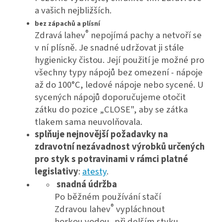
a vašich nejbližších.
bez zápachů a plísní
®
Zdravá lahev
nepojímá pachy a netvoří se
v ní plísně. Je snadné udržovat ji stále
hygienicky čistou. Její použití je možné pro
všechny typy nápojů bez omezení - nápoje
až do 100°C, ledové nápoje nebo sycené. U
sycených nápojů doporučujeme otočit
zátku do pozice „CLOSE", aby se zátka
tlakem sama neuvolňovala.
splňuje nejnovější požadavky na
zdravotní nezávadnost výrobků určených
pro styk s potravinami v rámci platné
legislativy
:
atesty
.
snadná údržba
Po běžném používání stačí
®
Zdravou lahev
vypláchnout
horkou vodou, při delším styku