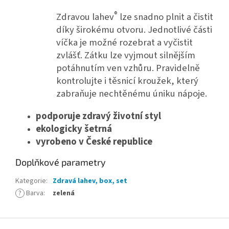
®
Zdravou lahev
lze snadno plnit a čistit
díky širokému otvoru. Jednotlivé části
víčka je možné rozebrat a vyčistit
zvlášť. Zátku lze vyjmout silnějším
potáhnutím ven vzhůru. Pravidelně
kontrolujte i těsnicí kroužek, který
zabraňuje nechtěnému úniku nápoje.
podporuje zdravý životní styl
ekologicky šetrná
vyrobeno v České republice
Doplňkové parametry
Kategorie
:
Zdravá lahev, box, set
?
Barva
:
zelená
Z