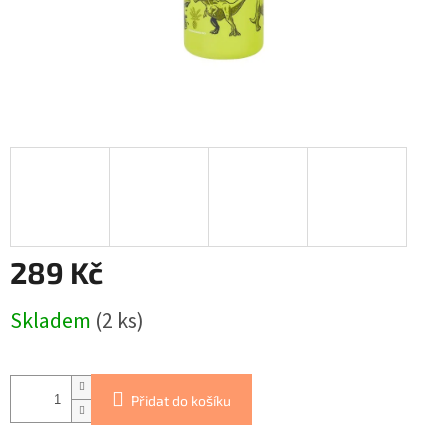
289 Kč
Měrná
Skladem
(2 ks)
cena:
Přidat do košíku