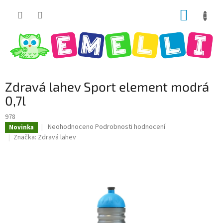
Přejít
NÁKUP
na
obsah
KOŠÍK
Zdravá lahev Sport element modrá
0,7l
978
Průměrné
Neohodnoceno
Podrobnosti hodnocení
Novinka
hodnocení
Značka:
Zdravá lahev
produktu
je
0,0
z
5
hvězdiček.