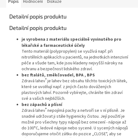
Popis
Hodnocení
Diskuze
Detailní popis produktu
Detailní popis produktu
je vyrobena z materiálu speciálně vyvinutého pro
lékařské a farmaceutické účely
Tento materiál (polypropylen) se využívá např. při
nitrotělních aplikacích u pacientů, na jednotkách intenzivní
péče a všude tam, kde jsou kladeny nejvyšší nároky na
ochranu a bezpečnost lidského zdraví.
bez ftalátů, změkčovadel, BPA , BPS
®
Zdravá lahev
je lahev bez obsahu těchto toxických látek,
které se uvolňují např. z jiných často dovážených
plastových lahví. Pozorně vybírejte, chráníte tím zdraví
své a vašich nejbližších.
bez zápachů a plísní
®
Zdravá lahev
nepojímá pachy a netvoří se v ní plísně. Je
snadné udržovat ji stále hygienicky čistou. Její použití je
možné pro všechny typy nápojů bez omezení - nápoje až
do 100°C, ledové nápoje nebo sycené. U sycených nápojů
doporučujeme otočit zátku do pozice „CLOSE", aby se