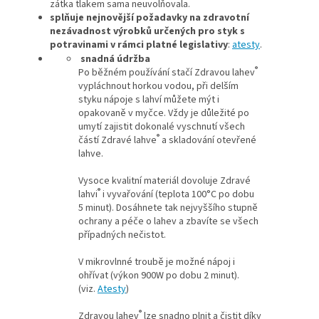
zátka tlakem sama neuvolňovala.
splňuje nejnovější požadavky na zdravotní
nezávadnost výrobků určených pro styk s
potravinami v rámci platné legislativy
:
atesty
.
snadná údržba
®
Po běžném používání stačí Zdravou lahev
vypláchnout horkou vodou, při delším
styku nápoje s lahví můžete mýt i
opakovaně v myčce. Vždy je důležité po
umytí zajistit dokonalé vyschnutí všech
®
částí Zdravé lahve
a skladování otevřené
lahve.
Vysoce kvalitní materiál dovoluje Zdravé
®
lahvi
i vyvařování (teplota 100°C po dobu
5 minut). Dosáhnete tak nejvyššího stupně
ochrany a péče o lahev a zbavíte se všech
případných nečistot.
V mikrovlnné troubě je možné nápoj i
ohřívat (výkon 900W po dobu 2 minut).
(viz.
Atesty
)
®
Zdravou lahev
lze snadno plnit a čistit díky