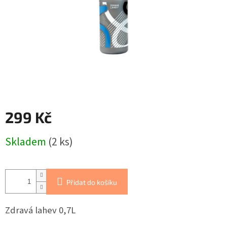
299 Kč
Měrná
Skladem
(2 ks)
cena:
Přidat do košíku
Zdravá lahev 0,7L