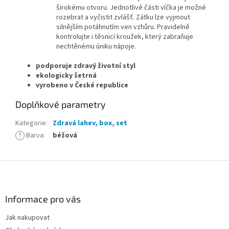
širokému otvoru. Jednotlivé části víčka je možné
rozebrat a vyčistit zvlášť. Zátku lze vyjmout
silnějším potáhnutím ven vzhůru. Pravidelně
kontrolujte i těsnicí kroužek, který zabraňuje
nechtěnému úniku nápoje.
podporuje zdravý životní styl
ekologicky šetrná
vyrobeno v České republice
Doplňkové parametry
Kategorie
:
Zdravá lahev, box, set
?
Barva
:
béžová
Z
á
p
a
Informace pro vás
t
Jak nakupovat
í