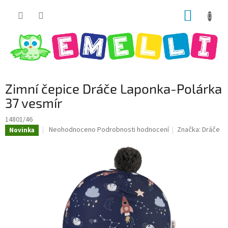
Přejít
NÁKUP
na
obsah
KOŠÍK
Zimní čepice Dráče Laponka-Polárka
37 vesmír
14801/46
Průměrné
Neohodnoceno
Podrobnosti hodnocení
Značka:
Dráče
Novinka
hodnocení
produktu
je
0,0
z
5
hvězdiček.