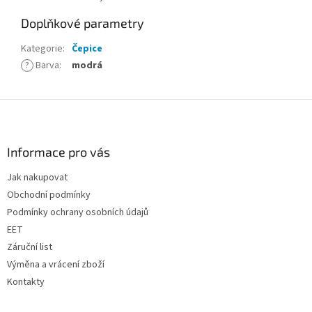
Doplňkové parametry
Kategorie
:
Čepice
?
Barva
:
modrá
Z
á
p
a
Informace pro vás
t
Jak nakupovat
í
Obchodní podmínky
Podmínky ochrany osobních údajů
EET
Záruční list
Výměna a vrácení zboží
Kontakty