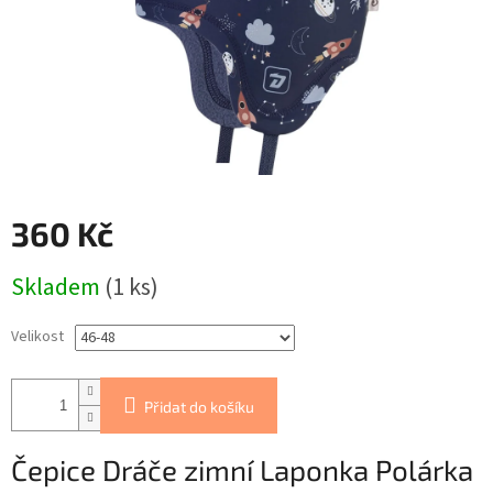
360 Kč
Měrná
Skladem
(1 ks)
cena:
Velikost
Přidat do košíku
Čepice Dráče zimní Laponka Polárka