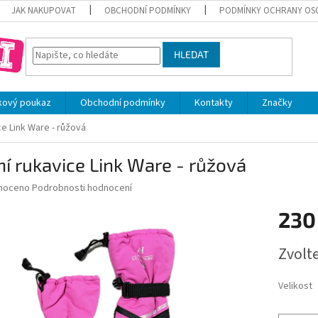
JAK NAKUPOVAT
OBCHODNÍ PODMÍNKY
PODMÍNKY OCHRANY OS
HLEDAT
kový poukaz
Obchodní podmínky
Kontakty
Značky
ce Link Ware - růžová
í rukavice Link Ware - růžová
né
noceno
Podrobnosti hodnocení
ní
230
u
Měrná
Zvolt
cena:
ek.
Velikost