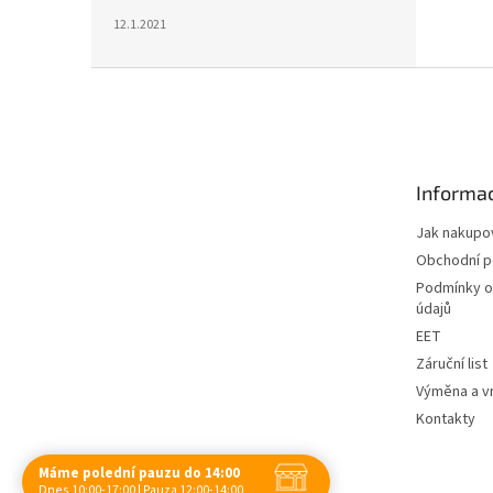
12.1.2021
Z
á
p
a
t
Informac
í
Jak nakupo
Obchodní 
Podmínky o
údajů
EET
Záruční list
Výměna a vr
Kontakty
Máme polední pauzu do 14:00
Dnes 10:00-17:00 | Pauza 12:00-14:00