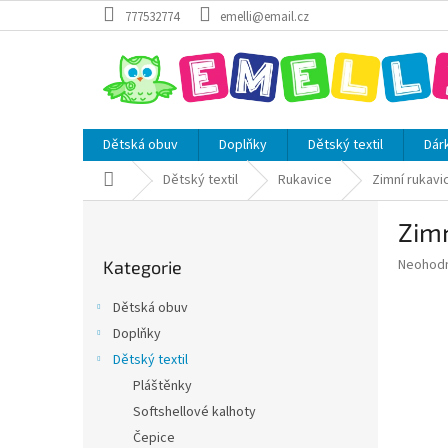
Přejít
777532774
emelli@email.cz
na
obsah
Dětská obuv
Doplňky
Dětský textil
Dár
Domů
Dětský textil
Rukavice
Zimní rukavi
P
Zimn
o
Přeskočit
s
Průměr
Neohod
Kategorie
kategorie
t
hodnoce
r
produkt
Dětská obuv
a
je
Doplňky
0,0
n
z
Dětský textil
n
5
í
Pláštěnky
hvězdič
p
Softshellové kalhoty
a
Čepice