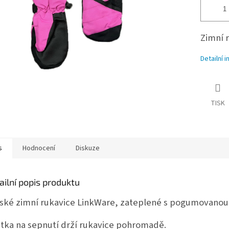
Zimní 
Detailní 
TISK
s
Hodnocení
Diskuze
ailní popis produktu
ské zimní rukavice LinkWare, zateplené s pogumovanou v
tka na sepnutí drží rukavice pohromadě.