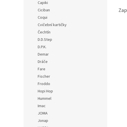
Capiki
Zap
Ciciban
Coqui
Cvičební kartičky
Čechtín
D.D.Step
D.P.K.
Demar
Dráče
Fare
Fischer
Froddo
Hopi Hop
Hummel
Imac
JOMA
Jonap