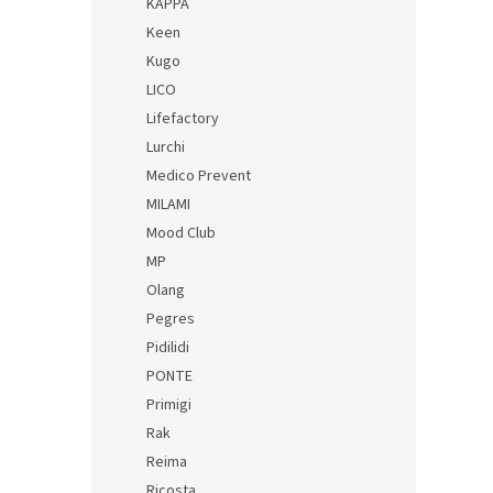
KAPPA
Keen
Kugo
LICO
Lifefactory
Lurchi
Medico Prevent
MILAMI
Mood Club
MP
Olang
Pegres
Pidilidi
PONTE
Primigi
Rak
Reima
Ricosta