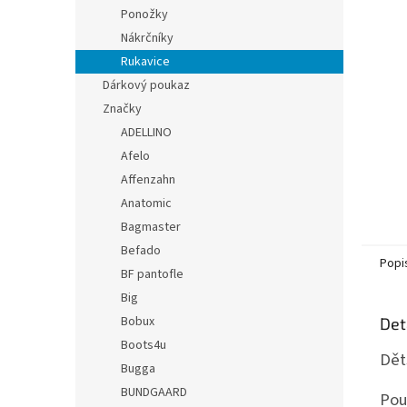
n
Ponožky
e
Nákrčníky
l
Rukavice
Dárkový poukaz
Značky
ADELLINO
Afelo
Affenzahn
Anatomic
Bagmaster
Befado
Popi
BF pantofle
Big
Bobux
Det
Boots4u
Dět
Bugga
BUNDGAARD
Pou