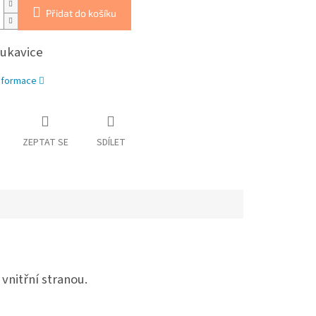
Přidat do košíku
rukavice
informace
ZEPTAT SE
SDÍLET
nitřní stranou.