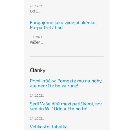
20.7.2021
Od 1....
Fungujeme jako výdejní okénko!
Po-pá 15-17 hod
3.3.2021
Vážen...
Články
První krůčky: Pomozte mu na nohy,
ale nedržte ho za ruce!
14.1.2021
Sedí Vaše dítě mezi patičkami, tzv.
sed do W ? Odnaučte ho to!
14.1.2021
Velikostní tabulka