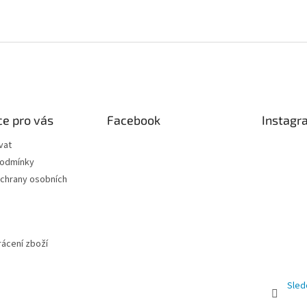
e pro vás
Facebook
Instagr
vat
podmínky
chrany osobních
ácení zboží
Sled