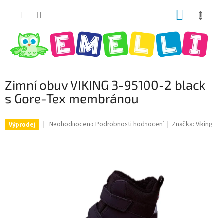
Přejít
NÁKUP
na
obsah
KOŠÍK
Zimní obuv VIKING 3-95100-2 black
s Gore-Tex membránou
Průměrné
Neohodnoceno
Podrobnosti hodnocení
Značka:
Viking
Výprodej
hodnocení
produktu
je
0,0
z
5
hvězdiček.