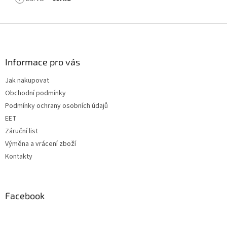
Z
á
p
a
Informace pro vás
t
Jak nakupovat
í
Obchodní podmínky
Podmínky ochrany osobních údajů
EET
Záruční list
Výměna a vrácení zboží
Kontakty
Facebook