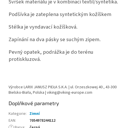
Svršek materiálu je v kombinaci textil/syntetika.
Podšívka je zateplena syntetickým kožíškem
Stélka je vyndavací kožíšková.
Zapínání na dva pásky se suchým zipem.
Pevný opatek, podrážka je do terénu
protiskluzová.
Výrobce
LARIX JANUSZ PIEŁA S.K.A. | ul. Orzeszkowej 40 , 43-300
Bielsko-Biała, Polska | viking@viking-europe.com
Doplňkové parametry
Kategorie
:
Zimní
EAN
:
7054978244112
?
Barva
:
černá