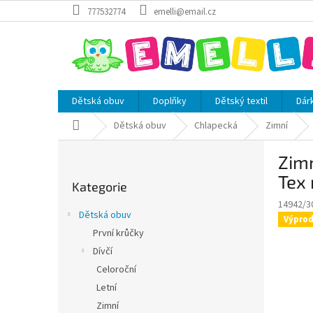
Přejít
777532774
emelli@email.cz
na
obsah
Dětská obuv
Doplňky
Dětský textil
Dár
Domů
Dětská obuv
Chlapecká
Zimní
P
Zim
o
Přeskočit
s
Tex
Kategorie
kategorie
t
14942/3
r
Dětská obuv
Výprod
a
První krůčky
n
Dívčí
n
í
Celoroční
p
Letní
a
Zimní