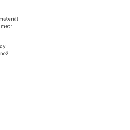
materiál
timetr
ody
 než