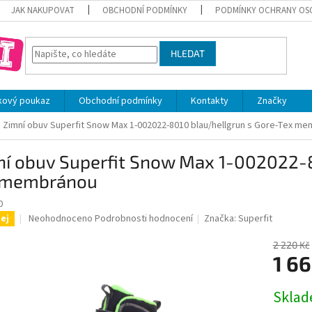
JAK NAKUPOVAT
OBCHODNÍ PODMÍNKY
PODMÍNKY OCHRANY OS
HLEDAT
kový poukaz
Obchodní podmínky
Kontakty
Značky
Zimní obuv Superfit Snow Max 1-002022-8010 blau/hellgrun s Gore-Tex m
ní obuv Superfit Snow Max 1-002022-8
 membránou
0
Průměrné
Neohodnoceno
Podrobnosti hodnocení
Značka:
Superfit
ej
hodnocení
produktu
2 220 Kč
je
1 66
0,0
z
Měrná
Skla
5
cena:
hvězdiček.