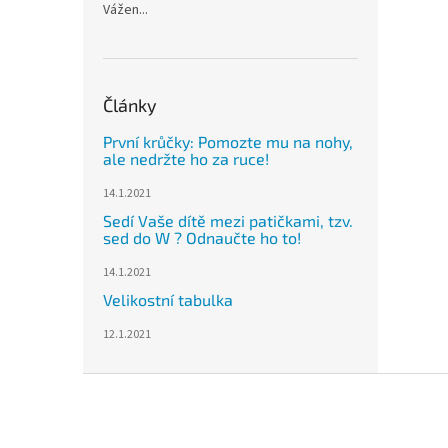
Vážen...
Články
První krůčky: Pomozte mu na nohy,
ale nedržte ho za ruce!
14.1.2021
Sedí Vaše dítě mezi patičkami, tzv.
sed do W ? Odnaučte ho to!
14.1.2021
Velikostní tabulka
12.1.2021
Z
á
p