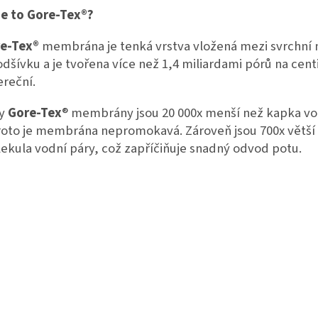
je to Gore-Tex®?
e-Tex®
membrána je tenká vrstva vložená mezi svrchní 
odšívku a je tvořena více než 1,4 miliardami pórů na cen
ereční.
ry
Gore-Tex
® membrány jsou 20 000x menší než kapka v
roto je membrána nepromokavá. Zároveň jsou 700x větší
ekula vodní páry, což zapříčiňuje snadný odvod potu.