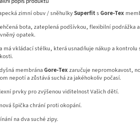
ailní popis produktu
apecká zimní obuv / sněhulky
Superfit
s
Gore-Tex
memb
ehčená bota, zateplená podšívkou, flexibilní podrážka a
vněný opatek.
a má vkládací stélku, která usnadňuje nákup a kontrolu
kosti.
odyšná membrána
Gore-Tex
zaručuje nepromokavost, no
tom nepotí a zůstává suchá za jakéhokoliv počasí.
lexní prvky pro zvýšenou viditelnost Vašich dětí.
ová špička chrání proti okopání.
ínání na dva suché zipy.