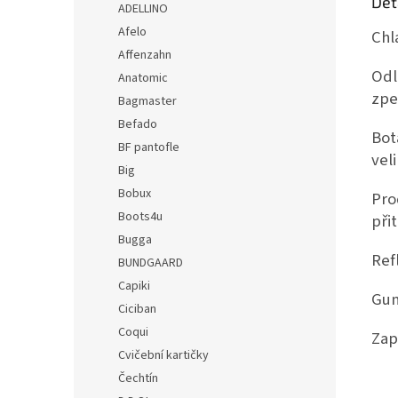
Det
ADELLINO
Afelo
Chl
Affenzahn
Odl
Anatomic
zpe
Bagmaster
Befado
Bot
BF pantofle
veli
Big
Bobux
Pr
Boots4u
při
Bugga
Ref
BUNDGAARD
Capiki
Gum
Ciciban
Coqui
Zap
Cvičební kartičky
Čechtín