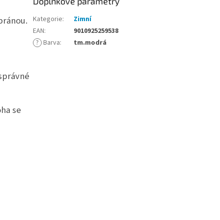
Doplňkové parametry
ránou.
Kategorie
:
Zimní
EAN
:
9010925259538
?
Barva
:
tm.modrá
 správné
ha se