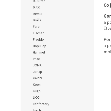
D.D.Step
Co 
D.P.K.
Demar
Gor
Dráče
a p
Fare
čtv
Fischer
Pó
Froddo
a p
Hopi Hop
mol
Hummel
Imac
JOMA
Jonap
KAPPA
Keen
Kugo
LICO
Lifefactory
Lurchi