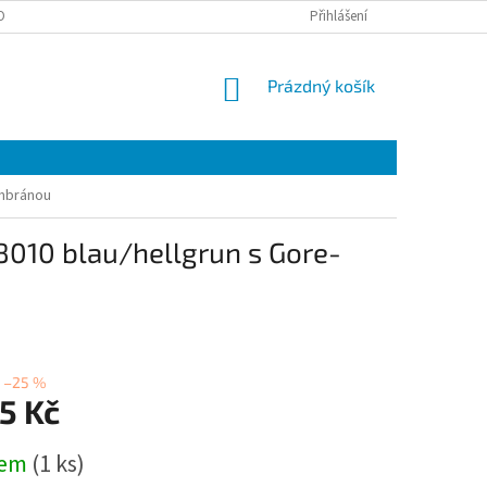
OBNÍCH ÚDAJŮ
EET
ZÁRUČNÍ LIST
Přihlášení
VÝMĚNA A VRÁCENÍ ZBOŽÍ
NÁKUPNÍ
Prázdný košík
KOŠÍK
embránou
010 blau/hellgrun s Gore-
–25 %
5 Kč
dem
(1 ks)