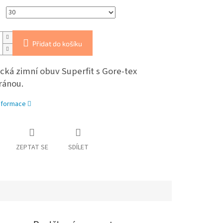
Přidat do košíku
cká zimní obuv Superfit s Gore-tex
ánou.
informace
ZEPTAT SE
SDÍLET