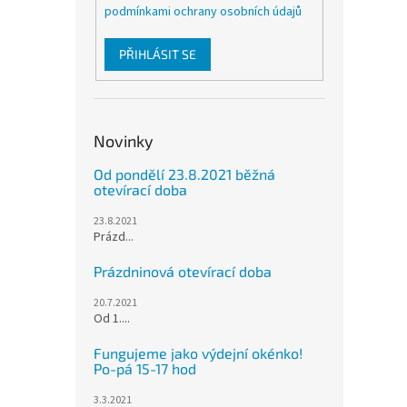
podmínkami ochrany osobních údajů
PŘIHLÁSIT SE
Novinky
Od pondělí 23.8.2021 běžná
otevírací doba
23.8.2021
Prázd...
Prázdninová otevírací doba
20.7.2021
Od 1....
Fungujeme jako výdejní okénko!
Po-pá 15-17 hod
3.3.2021