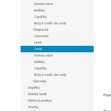
n
Domácí obuv
e
Holínky
l
Capáčky
Boty k vodě i do vody
Chlapecká
Celoroční
Letní
Zimní
Domácí obuv
Holínky
Capáčky
Boty k vodě i do vody
Výprodej
Doplňky
Dětský textil
Popi
Dárkový poukaz
Značky