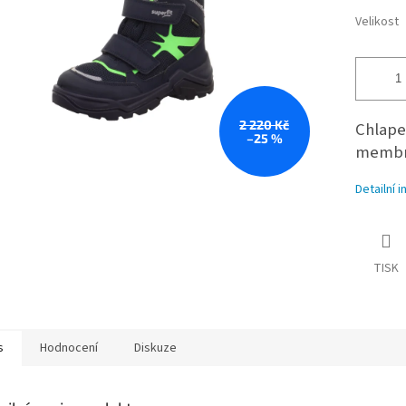
Velikost
2 220 Kč
Chlape
–25 %
membr
Detailní 
TISK
s
Hodnocení
Diskuze