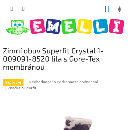
Přejít
NÁKUP
na
obsah
KOŠÍK
Zimní obuv Superfit Crystal 1-
009091-8520 lila s Gore-Tex
membránou
Průměrné
Neohodnoceno
Podrobnosti hodnocení
Výprodej
hodnocení
Značka:
Superfit
produktu
je
0,0
z
5
hvězdiček.