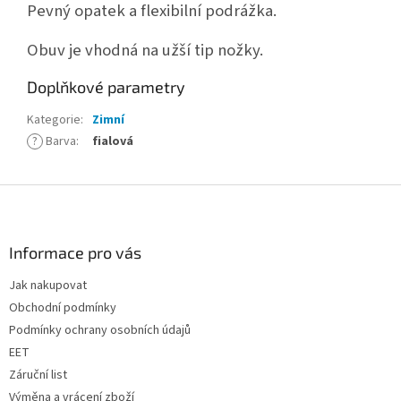
Pevný opatek a flexibilní podrážka.
Obuv je vhodná na užší tip nožky.
Doplňkové parametry
Kategorie
:
Zimní
?
Barva
:
fialová
Z
á
p
a
Informace pro vás
t
Jak nakupovat
í
Obchodní podmínky
Podmínky ochrany osobních údajů
EET
Záruční list
Výměna a vrácení zboží