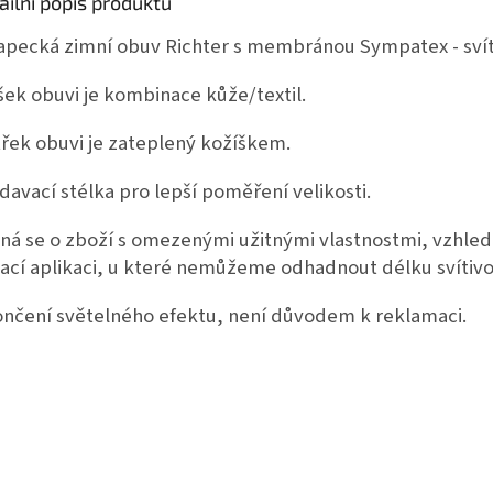
ailní popis produktu
apecká zimní obuv Richter s membránou Sympatex - svít
šek obuvi je kombinace kůže/textil.
třek obuvi je zateplený kožíškem.
davací stélka pro lepší poměření velikosti.
ná se o zboží s omezenými užitnými vlastnostmi, vzhle
kací aplikaci, u které nemůžeme odhadnout délku svítivos
nčení světelného efektu, není důvodem k reklamaci.