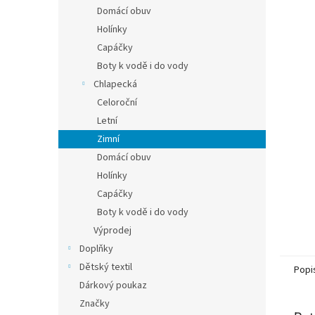
n
Domácí obuv
e
Holínky
l
Capáčky
Boty k vodě i do vody
Chlapecká
Celoroční
Letní
Zimní
Domácí obuv
Holínky
Capáčky
Boty k vodě i do vody
Výprodej
Doplňky
Dětský textil
Popi
Dárkový poukaz
Značky