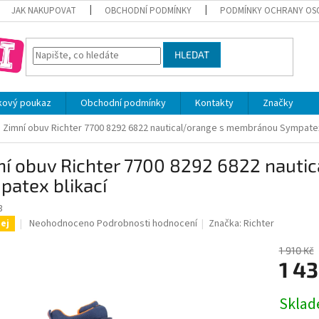
JAK NAKUPOVAT
OBCHODNÍ PODMÍNKY
PODMÍNKY OCHRANY OS
HLEDAT
kový poukaz
Obchodní podmínky
Kontakty
Značky
Zimní obuv Richter 7700 8292 6822 nautical/orange s membránou Sympatex
ní obuv Richter 7700 8292 6822 naut
atex blikací
3
Průměrné
Neohodnoceno
Podrobnosti hodnocení
Značka:
Richter
ej
hodnocení
produktu
1 910 Kč
je
1 43
0,0
z
Měrná
Skla
5
cena:
hvězdiček.