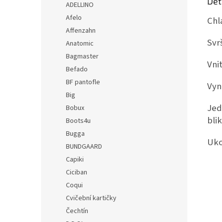
Det
ADELLINO
Afelo
Chl
Affenzahn
Svr
Anatomic
Bagmaster
Vni
Befado
BF pantofle
Vyn
Big
Jed
Bobux
bli
Boots4u
Bugga
Uko
BUNDGAARD
Capiki
Ciciban
Coqui
Cvičební kartičky
Čechtín