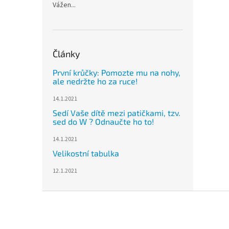
Vážen...
Články
První krůčky: Pomozte mu na nohy,
ale nedržte ho za ruce!
14.1.2021
Sedí Vaše dítě mezi patičkami, tzv.
sed do W ? Odnaučte ho to!
14.1.2021
Velikostní tabulka
12.1.2021
Z
á
p