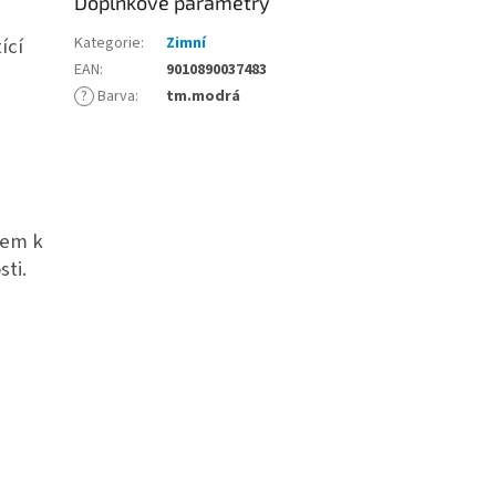
Doplňkové parametry
ící
Kategorie
:
Zimní
EAN
:
9010890037483
?
Barva
:
tm.modrá
dem k
ti.