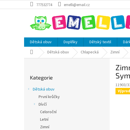
Přejít
777532774
emelli@email.cz
na
obsah
Dětská obuv
Doplňky
Dětský textil
Dár
Domů
Dětská obuv
Chlapecká
Zimní
P
Zim
o
Přeskočit
s
Symp
Kategorie
kategorie
t
11903/3
r
Dětská obuv
Výprod
a
První krůčky
n
Dívčí
n
í
Celoroční
p
Letní
a
Zimní