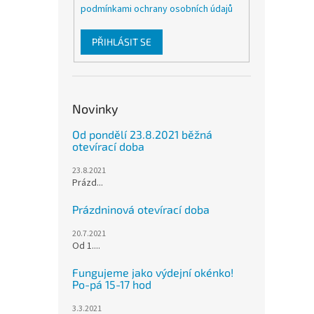
podmínkami ochrany osobních údajů
PŘIHLÁSIT SE
Novinky
Od pondělí 23.8.2021 běžná
otevírací doba
23.8.2021
Prázd...
Prázdninová otevírací doba
20.7.2021
Od 1....
Fungujeme jako výdejní okénko!
Po-pá 15-17 hod
3.3.2021