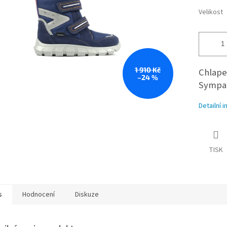
Velikost
1 910 Kč
Chlape
–24 %
Sympate
Detailní 
TISK
s
Hodnocení
Diskuze