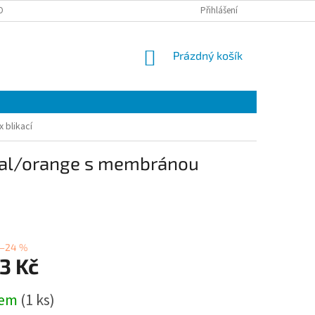
OBNÍCH ÚDAJŮ
EET
ZÁRUČNÍ LIST
Přihlášení
VÝMĚNA A VRÁCENÍ ZBOŽÍ
NÁKUPNÍ
Prázdný košík
KOŠÍK
 blikací
ical/orange s membránou
–24 %
3 Kč
dem
(1 ks)