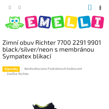
Přejít
NÁKUP
na
obsah
KOŠÍK
Zimní obuv Richter 7700 2291 9901
black/silver/neon s membránou
Sympatex blikací
Průměrné
Neohodnoceno
Podrobnosti hodnocení
Výprodej
hodnocení
Značka:
Richter
produktu
je
0,0
z
5
hvězdiček.