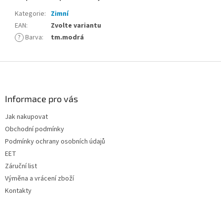
Kategorie
:
Zimní
EAN
:
Zvolte variantu
?
Barva
:
tm.modrá
Z
á
p
a
Informace pro vás
t
Jak nakupovat
í
Obchodní podmínky
Podmínky ochrany osobních údajů
EET
Záruční list
Výměna a vrácení zboží
Kontakty