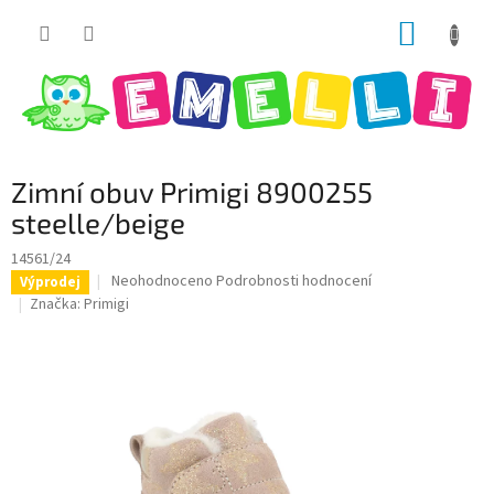
Přejít
NÁKUP
na
obsah
KOŠÍK
Zimní obuv Primigi 8900255
steelle/beige
14561/24
Průměrné
Neohodnoceno
Podrobnosti hodnocení
Výprodej
hodnocení
Značka:
Primigi
produktu
je
0,0
z
5
hvězdiček.