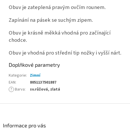
Obuv je zateplená pravým ovčím rounem.
Zapínání na pásek se suchým zipem.
Obuv je krásně měkká vhodná pro začínající
chodce.
Obuv je vhodná pro střední tip nožky i vyšší nárt.
Doplňkové parametry
Kategorie
:
Zimní
EAN
:
8051137501887
?
Barva
:
sv.růžová, zlatá
Z
á
p
a
Informace pro vás