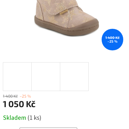
1 400 Kč
–25 %
1 400 Kč
–25 %
1 050 Kč
Měrná
Skladem
(1 ks)
cena: