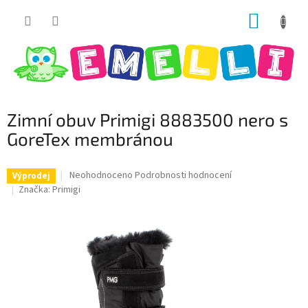
Přejít
NÁKUP
na
obsah
KOŠÍK
Zimní obuv Primigi 8883500 nero s
GoreTex membránou
Průměrné
Neohodnoceno
Podrobnosti hodnocení
Výprodej
hodnocení
Značka:
Primigi
produktu
je
0,0
z
5
hvězdiček.