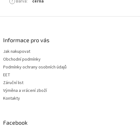
?
Barva
:
černá
Z
á
p
a
Informace pro vás
t
Jak nakupovat
í
Obchodní podmínky
Podmínky ochrany osobních údajů
EET
Záruční list
Výměna a vrácení zboží
Kontakty
Facebook