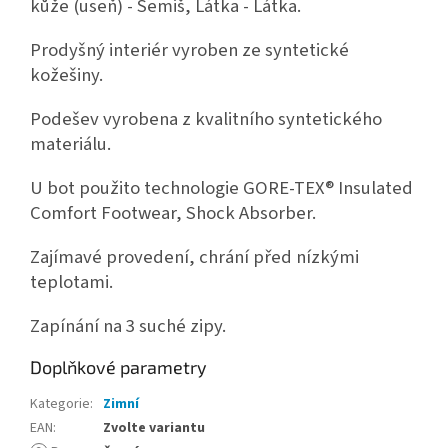
kůže (useň) - Semiš, Látka - Látka.
Prodyšný interiér vyroben ze syntetické
kožešiny.
Podešev vyrobena z kvalitního syntetického
materiálu.
U bot použito technologie GORE-TEX® Insulated
Comfort Footwear, Shock Absorber.
Zajímavé provedení, chrání před nízkými
teplotami.
Zapínání na 3 suché zipy.
Doplňkové parametry
Kategorie
:
Zimní
EAN
:
Zvolte variantu