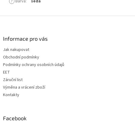
?
Barva
:
šedá
Z
á
p
a
Informace pro vás
t
Jak nakupovat
í
Obchodní podmínky
Podmínky ochrany osobních údajů
EET
Záruční list
Výměna a vrácení zboží
Kontakty
Facebook