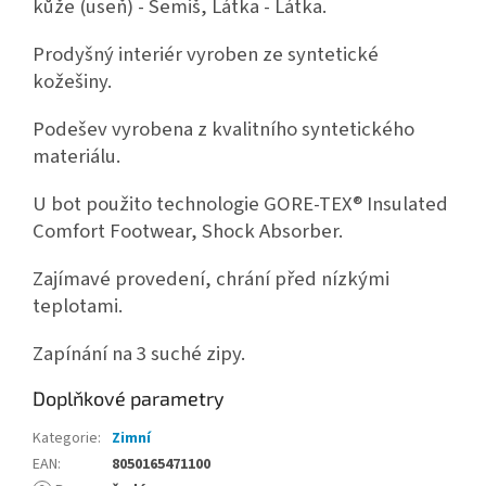
kůže (useň) - Semiš, Látka - Látka.
Prodyšný interiér vyroben ze syntetické
kožešiny.
Podešev vyrobena z kvalitního syntetického
materiálu.
U bot použito technologie GORE-TEX® Insulated
Comfort Footwear, Shock Absorber.
Zajímavé provedení, chrání před nízkými
teplotami.
Zapínání na 3 suché zipy.
Doplňkové parametry
Kategorie
:
Zimní
EAN
:
8050165471100