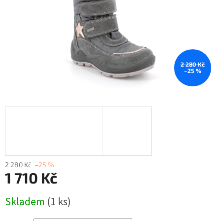
2 280 Kč
–25 %
2 280 Kč
–25 %
1 710 Kč
Měrná
Skladem
(1 ks)
cena: