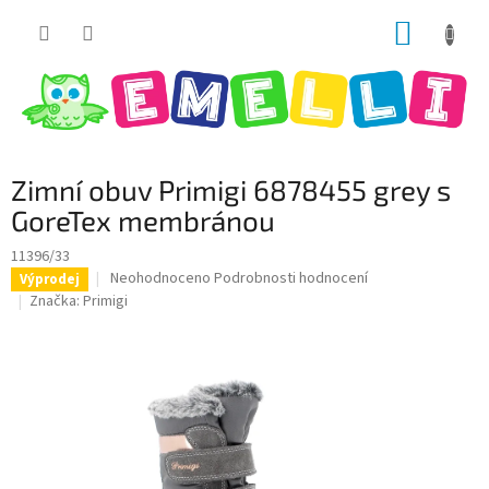
Přejít
NÁKUP
na
obsah
KOŠÍK
Zimní obuv Primigi 6878455 grey s
GoreTex membránou
11396/33
Průměrné
Neohodnoceno
Podrobnosti hodnocení
Výprodej
hodnocení
Značka:
Primigi
produktu
je
0,0
z
5
hvězdiček.