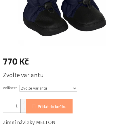
770 Kč
Měrná
Zvolte variantu
cena:
Velikost
Přidat do košíku
Zimní návleky MELTON