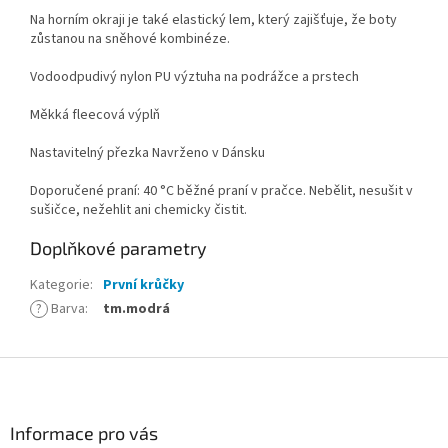
Na horním okraji je také elastický lem, který zajišťuje, že boty
zůstanou na sněhové kombinéze.
Vodoodpudivý nylon PU výztuha na podrážce a prstech
Měkká fleecová výplň
Nastavitelný přezka Navrženo v Dánsku
Doporučené praní: 40 °C běžné praní v pračce. Nebělit, nesušit v
sušičce, nežehlit ani chemicky čistit.
Doplňkové parametry
Kategorie
:
První krůčky
?
Barva
:
tm.modrá
Z
á
p
a
Informace pro vás