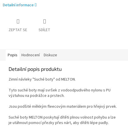
Detailní informace
ZEPTAT SE
SDÍLET
Popis
Hodnocení
Diskuze
Detailní popis produktu
Zimní návleky "Suché boty" od MELTON.
Tyto suché boty mají svršek z vodoodpudivého nylonu s PU
výztuhou na podrážce a prstech.
Jsou podšité měkkým fleecovým materiálem pro hřejivý prvek.
Suché boty MELTON poskytují dítěti plnou volnost pohybu a lze
je utáhnout pomocí přezky přes nárt, aby dítěti lépe padly.