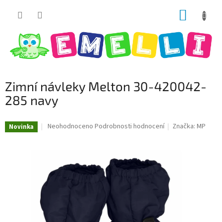
Přejít
NÁKUP
na
obsah
KOŠÍK
Zimní návleky Melton 30-420042-
285 navy
Průměrné
Neohodnoceno
Podrobnosti hodnocení
Značka:
MP
Novinka
hodnocení
produktu
je
0,0
z
5
hvězdiček.