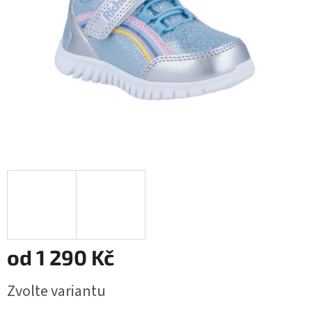
od
1 290 Kč
Měrná
Zvolte variantu
cena: