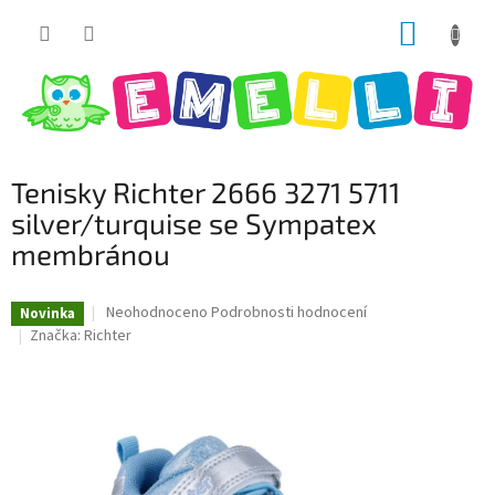
Přejít
NÁKUP
na
obsah
KOŠÍK
Tenisky Richter 2666 3271 5711
silver/turquise se Sympatex
membránou
Průměrné
Neohodnoceno
Podrobnosti hodnocení
Novinka
hodnocení
Značka:
Richter
produktu
je
0,0
z
5
hvězdiček.