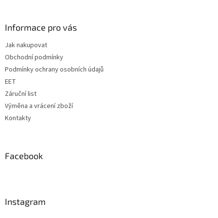
á
p
a
Informace pro vás
t
Jak nakupovat
í
Obchodní podmínky
Podmínky ochrany osobních údajů
EET
Záruční list
Výměna a vrácení zboží
Kontakty
Facebook
Instagram