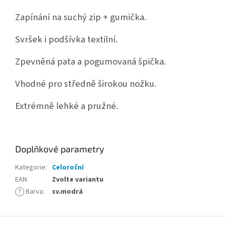
Zapínání na suchý zip + gumička.
Svršek i podšívka textilní.
Zpevněná pata a pogumovaná špička.
Vhodné pro středně širokou nožku.
Extrémně lehké a pružné.
Doplňkové parametry
Kategorie
:
Celoroční
EAN
:
Zvolte variantu
?
Barva
:
sv.modrá
Z