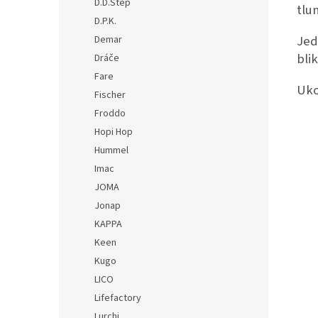
D.D.Step
tlu
D.P.K.
Jed
Demar
bli
Dráče
Fare
Uko
Fischer
Froddo
Hopi Hop
Hummel
Imac
JOMA
Jonap
KAPPA
Keen
Kugo
LICO
Lifefactory
Lurchi