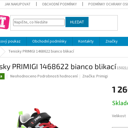
JAK NAKUPOVAT
OBCHODNÍ PODMÍNKY
PODMÍNKY OCHRANY OS
HLEDAT
kový poukaz
Obchodní podmínky
Kontakty
Značky
Tenisky PRIMIGI 1468622 bianco blikací
sky PRIMIGI 1468622 bianco blikací
15021
Průměrné
Neohodnoceno
Podrobnosti hodnocení
Značka:
Primigi
ka
hodnocení
produktu
1 26
je
0,0
Měrná
Skla
z
cena:
5
hvězdiček.
Velikost