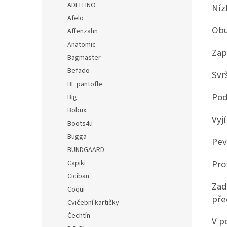
ADELLINO
Níz
Afelo
Obu
Affenzahn
Anatomic
Zap
Bagmaster
Befado
Svrš
BF pantofle
Pod
Big
Bobux
Vyj
Boots4u
Bugga
Pev
BUNDGAARD
Pro
Capiki
Ciciban
Zad
Coqui
pře
Cvičební kartičky
Čechtín
V p