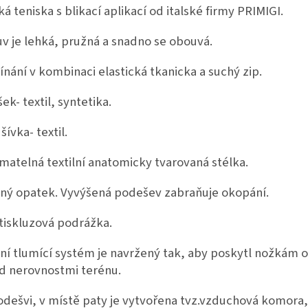
ká teniska s blikací aplikací od italské firmy PRIMIGI.
v je lehká, pružná a snadno se obouvá.
ínání v kombinaci elastická tkanicka a suchý zip.
ek- textil, syntetika.
šívka- textil.
ímatelná textilní anatomicky tvarovaná stélka.
ný opatek. Vyvýšená podešev zabraňuje okopání.
tiskluzová podrážka.
ní tlumící systém je navržený tak, aby poskytl nožkám 
d nerovnostmi terénu.
odešvi, v místě paty je vytvořena tvz.vzduchová komora,