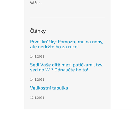
Vážen...
Články
První krůčky: Pomozte mu na nohy,
ale nedržte ho za ruce!
14.1.2021
Sedí Vaše dítě mezi patičkami, tzv.
sed do W ? Odnaučte ho to!
14.1.2021
Velikostní tabulka
12.1.2021
Z
á
p