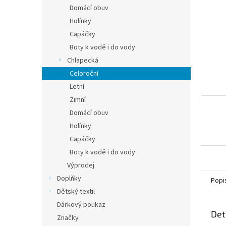
n
Domácí obuv
e
Holínky
l
Capáčky
Boty k vodě i do vody
Chlapecká
Celoroční
Letní
Zimní
Domácí obuv
Holínky
Capáčky
Boty k vodě i do vody
Výprodej
Doplňky
Popi
Dětský textil
Dárkový poukaz
Det
Značky