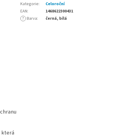
Kategorie
:
Celoroční
EAN
:
1468622300431
?
Barva
:
černá, bílá
ochranu
 která