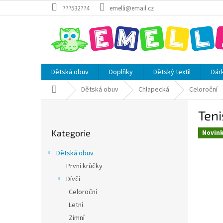
Přejít
777532774
emelli@email.cz
na
obsah
Dětská obuv
Doplňky
Dětský textil
Dár
Domů
Dětská obuv
Chlapecká
Celoroční
P
Teni
o
Přeskočit
s
Kategorie
kategorie
Novin
t
r
Dětská obuv
a
První krůčky
n
Dívčí
n
í
Celoroční
p
Letní
a
Zimní