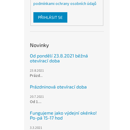
podmínkami ochrany osobních údajů
PŘIHLÁSIT SE
Novinky
Od pondělí 23.8.2021 běžná
otevírací doba
23.8.2021
Prázd...
Prázdninová otevírací doba
20.7.2021
Od 1....
Fungujeme jako výdejní okénko!
Po-pá 15-17 hod
3.3.2021