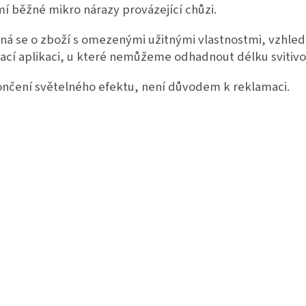
mí běžné mikro nárazy provázející chůzi.
ná se o zboží s omezenými užitnými vlastnostmi, vzhle
kací aplikaci, u které nemůžeme odhadnout délku svitivos
nčení světelného efektu, není důvodem k reklamaci.