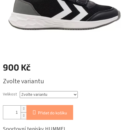
900 Kč
Měrná
Zvolte variantu
cena:
Velikost
Přidat do košíku
Sportovní tenisky HUMMEL