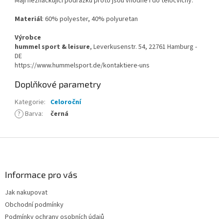
Mají neznačkující podrážku proto jsou vhodné i do tělocvičny.
Materiál
: 60% polyester, 40% polyuretan
Výrobce
hummel sport & leisure
, Leverkusenstr. 54, 22761 Hamburg -
DE
https://www.hummelsport.de/kontaktiere-uns
Doplňkové parametry
Kategorie
:
Celoroční
?
Barva
:
černá
Z
á
p
a
Informace pro vás
t
Jak nakupovat
í
Obchodní podmínky
Podmínky ochrany osobních údajů