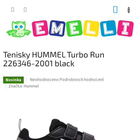
Přejít
NÁKUP
na
obsah
KOŠÍK
Tenisky HUMMEL Turbo Run
226346-2001 black
Průměrné
Neohodnoceno
Podrobnosti hodnocení
Novinka
hodnocení
Značka:
Hummel
produktu
je
0,0
z
5
hvězdiček.