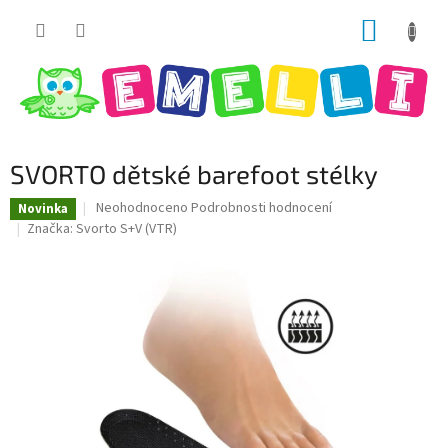
Přejít
NÁKUP
na
obsah
KOŠÍK
SVORTO dětské barefoot stélky
Průměrné
Neohodnoceno
Podrobnosti hodnocení
Novinka
hodnocení
Značka:
Svorto S+V (VTR)
produktu
je
0,0
z
5
hvězdiček.