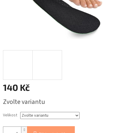
140 Kč
Měrná
Zvolte variantu
cena:
Velikost