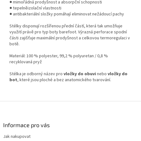
● mimořádná prodyšnost a absorpční schopnosti
● tepelněizolační vlastnosti
● antibakteriální složky pomáhají eliminovat nežádoucí pachy
Stélky disponují rozšířenou přední částí, která tak umožňuje
využití právě pro typ boty barefoot. Výrazná perforace spodní
části zajišťuje maximální prodyšnost a celkovou termoregulaci v
botě.
Materiál: 100 % polyester, 99,2 % polyuretan / 0,8 %
recyklovaná pryž
Stélka je odborný název pro
vložky do obuvi
nebo
vložky do
bot
, které jsou ploché a bez anatomického tvarování.
Z
á
p
a
Informace pro vás
t
Jak nakupovat
í