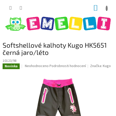
Přejít
NÁKUP
na
obsah
KOŠÍK
Softshellové kalhoty Kugo HK5651
černá jaro/léto
10123/98
Průměrné
Neohodnoceno
Podrobnosti hodnocení
Značka:
Kugo
Novinka
hodnocení
produktu
je
0,0
z
5
hvězdiček.