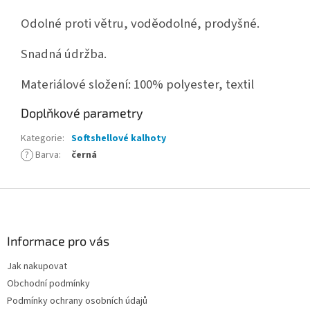
Odolné proti větru, voděodolné, prodyšné.
Snadná údržba.
Materiálové složení: 100% polyester, textil
Doplňkové parametry
Kategorie
:
Softshellové kalhoty
?
Barva
:
černá
Z
á
p
a
Informace pro vás
t
Jak nakupovat
í
Obchodní podmínky
Podmínky ochrany osobních údajů