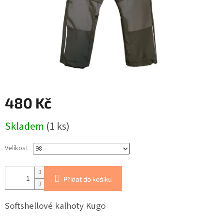
480 Kč
Měrná
Skladem
(1 ks)
cena:
Velikost
Přidat do košíku
Softshellové kalhoty Kugo