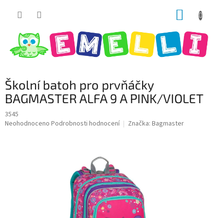
Přejít
NÁKUP
na
obsah
KOŠÍK
Školní batoh pro prvňáčky
BAGMASTER ALFA 9 A PINK/VIOLET
3545
Průměrné
Neohodnoceno
Podrobnosti hodnocení
Značka:
Bagmaster
hodnocení
produktu
je
0,0
z
5
hvězdiček.