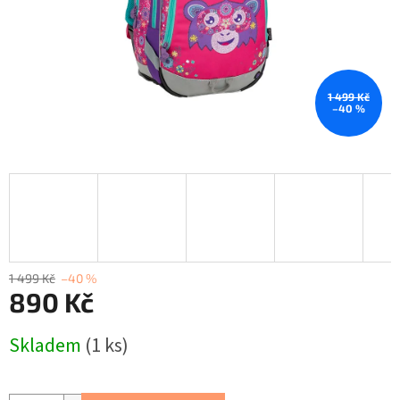
1 499 Kč
–40 %
1 499 Kč
–40 %
890 Kč
Měrná
Skladem
(1 ks)
cena: