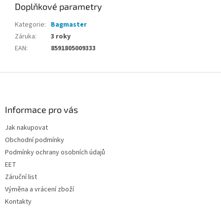
Doplňkové parametry
Kategorie
:
Bagmaster
Záruka
:
3 roky
EAN
:
8591805009333
Z
á
p
a
Informace pro vás
t
Jak nakupovat
í
Obchodní podmínky
Podmínky ochrany osobních údajů
EET
Záruční list
Výměna a vrácení zboží
Kontakty