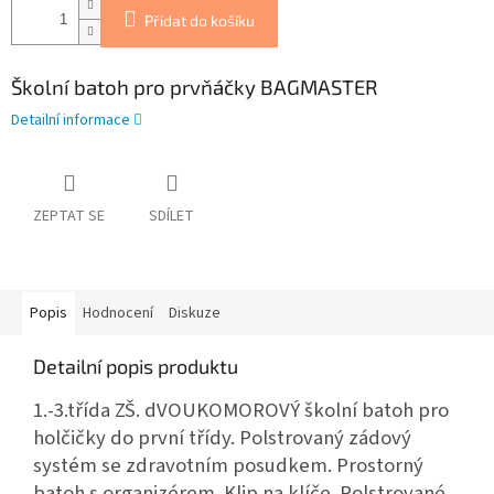
Přidat do košíku
Školní batoh pro prvňáčky BAGMASTER
Detailní informace
ZEPTAT SE
SDÍLET
Popis
Hodnocení
Diskuze
Detailní popis produktu
1.-3.třída ZŠ. dVOUKOMOROVÝ školní batoh pro
holčičky do první třídy. Polstrovaný zádový
systém se zdravotním posudkem. Prostorný
batoh s organizérem. Klip na klíče. Polstrované