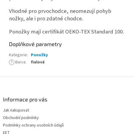
Vhodné pro prvochodce, neomezují pohyb
nožky, ale i pro zdatné chodce.
Ponožky mají certifikát OEKO-TEX Standard 100.
Doplňkové parametry
Kategorie
:
Ponožky
?
Barva
:
fialová
Z
á
p
a
Informace pro vás
t
Jak nakupovat
í
Obchodní podmínky
Podmínky ochrany osobních údajů
EET