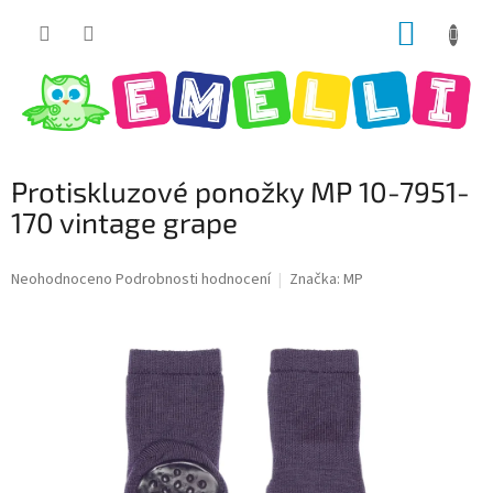
Přejít
NÁKUP
na
obsah
KOŠÍK
Protiskluzové ponožky MP 10-7951-
170 vintage grape
Průměrné
Neohodnoceno
Podrobnosti hodnocení
Značka:
MP
hodnocení
produktu
je
0,0
z
5
hvězdiček.