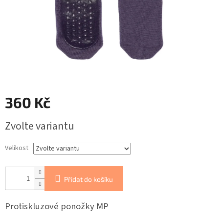
360 Kč
Měrná
Zvolte variantu
cena:
Velikost
Přidat do košíku
Protiskluzové ponožky MP