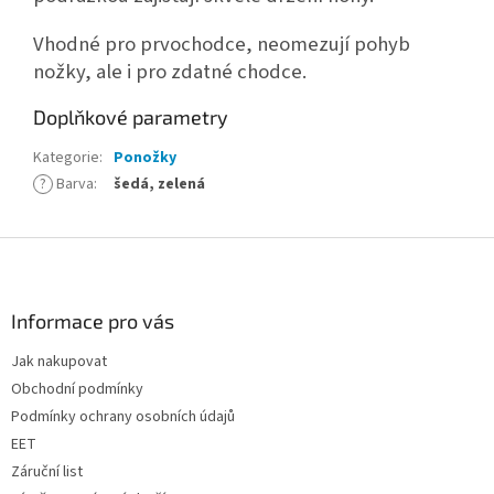
Vhodné pro prvochodce, neomezují pohyb
nožky, ale i pro zdatné chodce.
Doplňkové parametry
Kategorie
:
Ponožky
?
Barva
:
šedá, zelená
Z
á
p
a
Informace pro vás
t
Jak nakupovat
í
Obchodní podmínky
Podmínky ochrany osobních údajů
EET
Záruční list