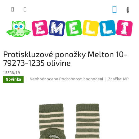
Přejít
NÁKUP
na
obsah
KOŠÍK
Protiskluzové ponožky Melton 10-
79273-1235 olivine
15538/19
Průměrné
Neohodnoceno
Podrobnosti hodnocení
Značka:
MP
Novinka
hodnocení
produktu
je
0,0
z
5
hvězdiček.