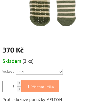
370 Kč
Měrná
Skladem
(3 ks)
cena:
Velikost
Přidat do košíku
Protiskluzové ponožky MELTON