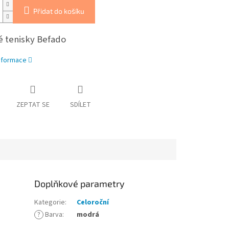
Přidat do košíku
é tenisky Befado
informace
ZEPTAT SE
SDÍLET
Doplňkové parametry
Kategorie
:
Celoroční
?
Barva
:
modrá