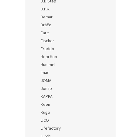
D.D.Step
D.P.K.
Demar
Dráče
Fare
Fischer
Froddo
Hopi Hop
Hummel
Imac
JOMA
Jonap
KAPPA
Keen
Kugo
LICO
Lifefactory
Lurchi