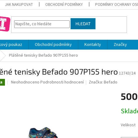
JAK NAKUPOVAT
OBCHODNÍ PODMÍNKY
PODMÍNKY OCHRANY OS
HLEDAT
kový poukaz
Obchodní podmínky
Kontakty
Značky
Plátěné tenisky Befado 907P155 hero
ěné tenisky Befado 907P155 hero
12743/24
Průměrné
Neohodnoceno
Podrobnosti hodnocení
Značka:
Befado
ka
hodnocení
produktu
500
je
0,0
Měrná
Skla
z
cena:
5
hvězdiček.
Velikost