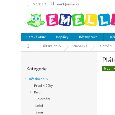
Přejít
777532774
emelli@email.cz
na
obsah
Dětská obuv
Doplňky
Dětský textil
Dár
Domů
Dětská obuv
Chlapecká
Celoroční
P
Plát
o
Přeskočit
s
Kategorie
kategorie
Novin
t
r
Dětská obuv
a
První krůčky
n
Dívčí
n
í
Celoroční
p
Letní
a
Zimní