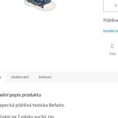
Plátěn
Detailní 
TISK
s
Hodnocení
Diskuze
ailní popis produktu
apecká plátěná teniska Befado.
ínání na 2 pásky suchý zip.