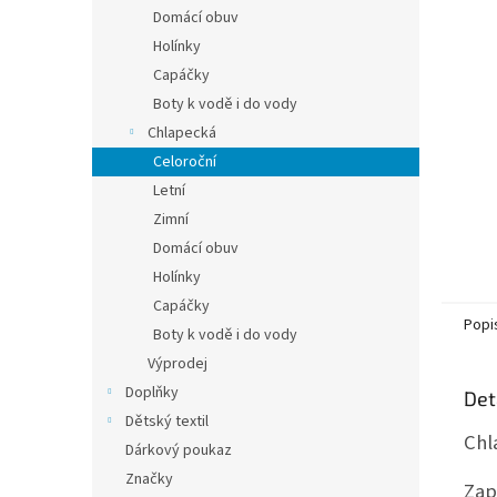
n
Domácí obuv
e
Holínky
l
Capáčky
Boty k vodě i do vody
Chlapecká
Celoroční
Letní
Zimní
Domácí obuv
Holínky
Capáčky
Popi
Boty k vodě i do vody
Výprodej
Doplňky
Det
Dětský textil
Chl
Dárkový poukaz
Značky
Zap