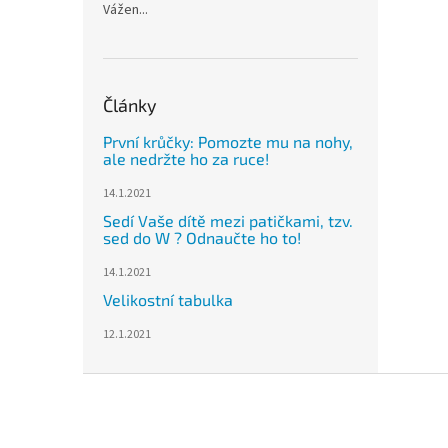
Vážen...
Články
První krůčky: Pomozte mu na nohy,
ale nedržte ho za ruce!
14.1.2021
Sedí Vaše dítě mezi patičkami, tzv.
sed do W ? Odnaučte ho to!
14.1.2021
Velikostní tabulka
12.1.2021
Z
á
p