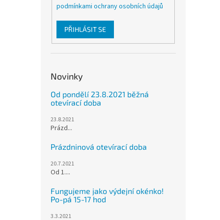
podmínkami ochrany osobních údajů
PŘIHLÁSIT SE
Novinky
Od pondělí 23.8.2021 běžná
otevírací doba
23.8.2021
Prázd...
Prázdninová otevírací doba
20.7.2021
Od 1....
Fungujeme jako výdejní okénko!
Po-pá 15-17 hod
3.3.2021