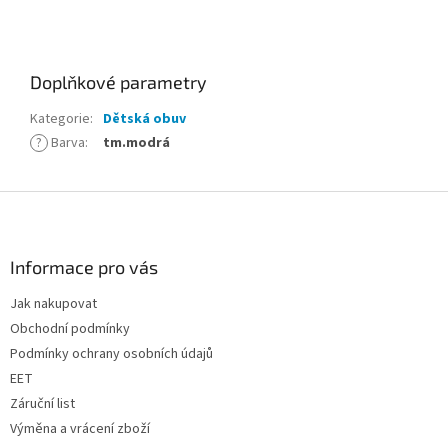
Doplňkové parametry
Kategorie
:
Dětská obuv
?
Barva
:
tm.modrá
Z
á
p
a
Informace pro vás
t
Jak nakupovat
í
Obchodní podmínky
Podmínky ochrany osobních údajů
EET
Záruční list
Výměna a vrácení zboží