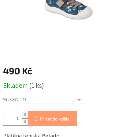
490 Kč
Měrná
Skladem
(1 ks)
cena:
Velikost
Přidat do košíku
Plátěná teniska Befado