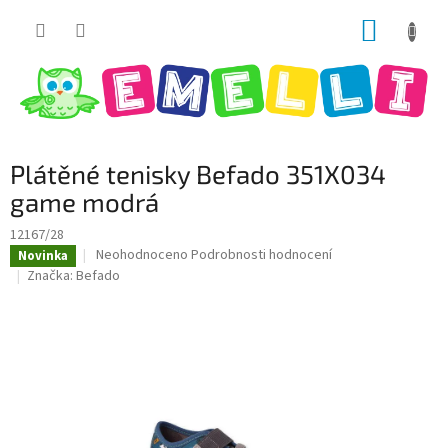
Přejít
NÁKUP
na
obsah
KOŠÍK
Plátěné tenisky Befado 351X034
game modrá
12167/28
Průměrné
Neohodnoceno
Podrobnosti hodnocení
Novinka
hodnocení
Značka:
Befado
produktu
je
0,0
z
5
hvězdiček.