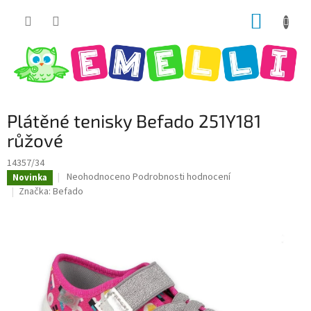
Přejít
NÁKUP
na
obsah
KOŠÍK
Plátěné tenisky Befado 251Y181
růžové
14357/34
Průměrné
Neohodnoceno
Podrobnosti hodnocení
Novinka
hodnocení
Značka:
Befado
produktu
je
0,0
z
5
hvězdiček.