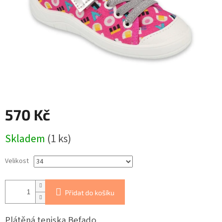
570 Kč
Měrná
Skladem
(1 ks)
cena:
Velikost
Přidat do košíku
Plátěná teniska Befado