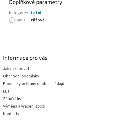
Doplňkové parametry
Kategorie
:
Letní
?
Barva
:
růžová
Z
á
p
a
Informace pro vás
t
Jak nakupovat
í
Obchodní podmínky
Podmínky ochrany osobních údajů
EET
Záruční list
Výměna a vrácení zboží
Kontakty