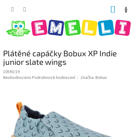
Přejít
NÁKUP
na
obsah
KOŠÍK
Plátěné capáčky Bobux XP Indie
junior slate wings
10593/19
Průměrné
Neohodnoceno
Podrobnosti hodnocení
Značka:
Bobux
hodnocení
produktu
je
0,0
z
5
hvězdiček.