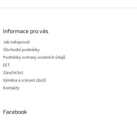
Z
á
p
a
Informace pro vás
t
Jak nakupovat
í
Obchodní podmínky
Podmínky ochrany osobních údajů
EET
Záruční list
Výměna a vrácení zboží
Kontakty
Facebook