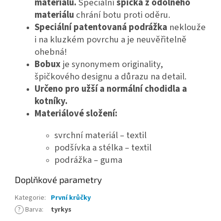
materiálů.
Speciální
špička z odolného
materiálu
chrání botu proti oděru.
Speciální patentovaná podrážka
neklouže
i na kluzkém povrchu a je neuvěřitelně
ohebná!
Bobux
je synonymem originality,
špičkového designu a důrazu na detail.
Určeno pro užší a normální chodidla a
kotníky.
Materiálové složení:
svrchní materiál – textil
podšívka a stélka – textil
podrážka – guma
Doplňkové parametry
Kategorie
:
První krůčky
?
Barva
:
tyrkys