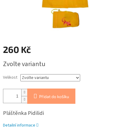
260 Kč
Měrná
Zvolte variantu
cena:
Velikost
Přidat do košíku
Pláštěnka Pidilidi
Detailní informace