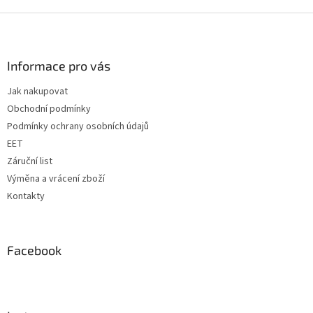
Z
á
p
a
Informace pro vás
t
Jak nakupovat
í
Obchodní podmínky
Podmínky ochrany osobních údajů
EET
Záruční list
Výměna a vrácení zboží
Kontakty
Facebook