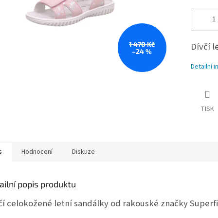
1 470 Kč
Dívčí l
–24 %
Detailní 
TISK
s
Hodnocení
Diskuze
ailní popis produktu
čí celokožené letní sandálky od rakouské značky Superfi