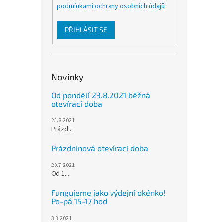
podmínkami ochrany osobních údajů
PŘIHLÁSIT SE
Novinky
Od pondělí 23.8.2021 běžná
otevírací doba
23.8.2021
Prázd...
Prázdninová otevírací doba
20.7.2021
Od 1....
Fungujeme jako výdejní okénko!
Po-pá 15-17 hod
3.3.2021