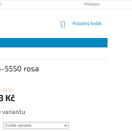
OBNÍCH ÚDAJŮ
EET
ZÁRUČNÍ LIST
Přihlášení
VÝMĚNA A VRÁCENÍ ZBOŽÍ
NÁKUPNÍ
Prázdný košík
KOŠÍK
4-5550 rosa
–24 %
3 Kč
e variantu