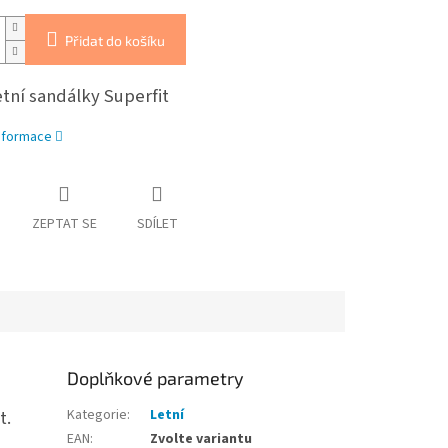
Přidat do košíku
etní sandálky Superfit
informace
ZEPTAT SE
SDÍLET
Doplňkové parametry
t.
Kategorie
:
Letní
EAN
:
Zvolte variantu