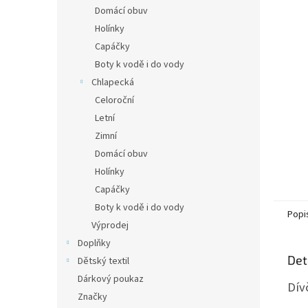
n
Domácí obuv
e
Holínky
l
Capáčky
Boty k vodě i do vody
Chlapecká
Celoroční
Letní
Zimní
Domácí obuv
Holínky
Capáčky
Boty k vodě i do vody
Popi
Výprodej
Doplňky
Det
Dětský textil
Dárkový poukaz
Dív
Značky