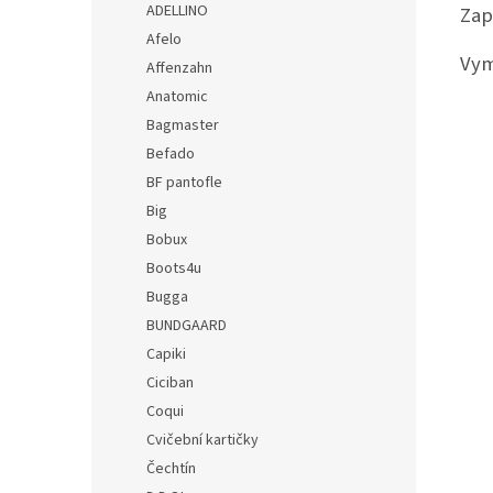
ADELLINO
Zap
Afelo
Vym
Affenzahn
Anatomic
Bagmaster
Befado
BF pantofle
Big
Bobux
Boots4u
Bugga
BUNDGAARD
Capiki
Ciciban
Coqui
Cvičební kartičky
Čechtín