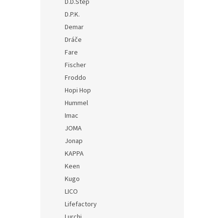
D.D.Step
D.P.K.
Demar
Dráče
Fare
Fischer
Froddo
Hopi Hop
Hummel
Imac
JOMA
Jonap
KAPPA
Keen
Kugo
LICO
Lifefactory
Lurchi