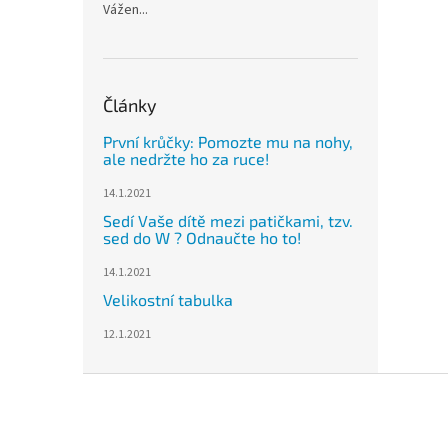
Vážen...
Články
První krůčky: Pomozte mu na nohy,
ale nedržte ho za ruce!
14.1.2021
Sedí Vaše dítě mezi patičkami, tzv.
sed do W ? Odnaučte ho to!
14.1.2021
Velikostní tabulka
12.1.2021
Z
á
p