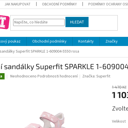
JAK NAKUPOVAT
OBCHODNÍ PODMÍNKY
PODMÍNKY OCHRANY OS
HLEDAT
kový poukaz
Obchodní podmínky
Kontakty
Značky
 sandálky Superfit SPARKLE 1-609004-5550 rosa
ní sandálky Superfit SPARKLE 1-60900
Průměrné
Neohodnoceno
Podrobnosti hodnocení
Značka:
Superfit
ka
hodnocení
produktu
1 470 Kč
je
1 10
0,0
z
Měrná
Zvolt
5
cena:
hvězdiček.
Velikost