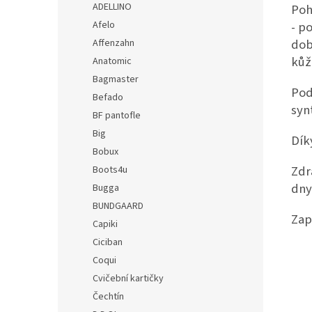
ADELLINO
Poh
Afelo
- p
dob
Affenzahn
kůž
Anatomic
Bagmaster
Pod
Befado
syn
BF pantofle
Big
Dík
Bobux
Zdr
Boots4u
dny
Bugga
BUNDGAARD
Zap
Capiki
Ciciban
Coqui
Cvičební kartičky
Čechtín