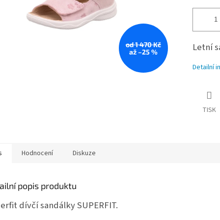
od 1 470 Kč
Letní s
až –25 %
Detailní 
TISK
s
Hodnocení
Diskuze
ailní popis produktu
erfit dívčí sandálky SUPERFIT.