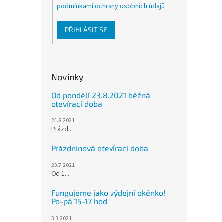
podmínkami ochrany osobních údajů
PŘIHLÁSIT SE
Novinky
Od pondělí 23.8.2021 běžná
otevírací doba
23.8.2021
Prázd...
Prázdninová otevírací doba
20.7.2021
Od 1....
Fungujeme jako výdejní okénko!
Po-pá 15-17 hod
3.3.2021