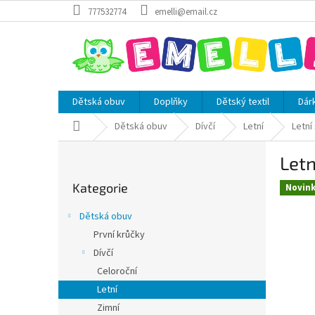
Přejít
777532774
emelli@email.cz
na
obsah
Dětská obuv
Doplňky
Dětský textil
Dár
Domů
Dětská obuv
Dívčí
Letní
Letní
P
Letn
o
Přeskočit
s
Kategorie
kategorie
Novin
t
r
Dětská obuv
a
První krůčky
n
Dívčí
n
í
Celoroční
p
Letní
a
Zimní