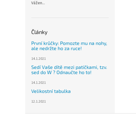
Vážen...
Články
První krůčky: Pomozte mu na nohy,
ale nedržte ho za ruce!
14.1.2021
Sedí Vaše dítě mezi patičkami, tzv.
sed do W ? Odnaučte ho to!
14.1.2021
Velikostní tabulka
12.1.2021
Z
á
p