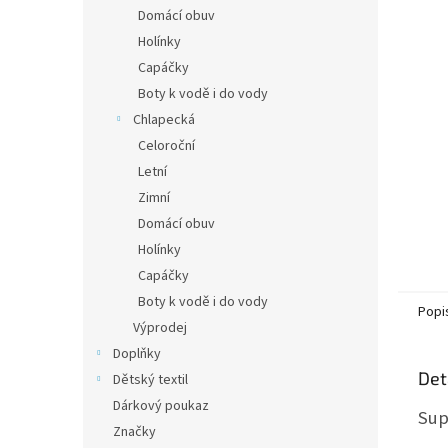
n
Domácí obuv
e
Holínky
l
Capáčky
Boty k vodě i do vody
Chlapecká
Celoroční
Letní
Zimní
Domácí obuv
Holínky
Capáčky
Boty k vodě i do vody
Popi
Výprodej
Doplňky
Det
Dětský textil
Dárkový poukaz
Sup
Značky