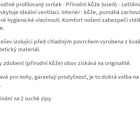
odlně profilovaný svršek - Přírodní kůže (useň) - Leštěn
oskytuje ideální ventilaci. Interiér : kůže, pomáhá zachov
ré hygienické vlastnosti. Komfort nošení zabezpečí stél
e.
ešev izolující před chladným povrchem vyrobena z kvali
tetický materiál.
y zdobení (přírodní kůže) obuv získává na originalitě.
avé pro nohy, garantují prodyšnost, je to dobrá volba na
.
ínání na 2 suché zipy.