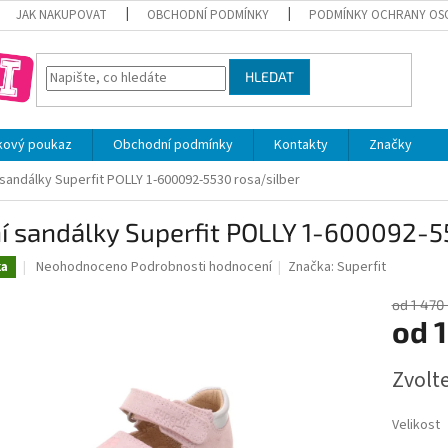
JAK NAKUPOVAT
OBCHODNÍ PODMÍNKY
PODMÍNKY OCHRANY OS
HLEDAT
kový poukaz
Obchodní podmínky
Kontakty
Značky
 sandálky Superfit POLLY 1-600092-5530 rosa/silber
í sandálky Superfit POLLY 1-600092-5
Průměrné
Neohodnoceno
Podrobnosti hodnocení
Značka:
Superfit
ka
hodnocení
produktu
od 1 470
je
od
1
0,0
z
Měrná
Zvolt
5
cena:
hvězdiček.
Velikost