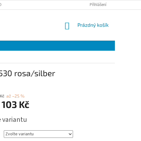
OBNÍCH ÚDAJŮ
EET
ZÁRUČNÍ LIST
Přihlášení
VÝMĚNA A VRÁCENÍ ZBOŽÍ
NÁKUPNÍ
Prázdný košík
KOŠÍK
530 rosa/silber
 Kč
až –25 %
 103 Kč
e variantu