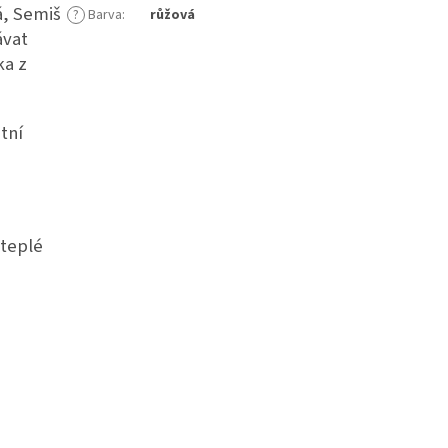
á, Semiš
?
Barva
:
růžová
ávat
ka z
tní
 teplé