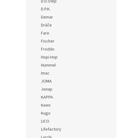
D.D.Step
D.P.K.
Demar
Dráče
Fare
Fischer
Froddo
Hopi Hop
Hummel
Imac
JOMA
Jonap
KAPPA
Keen
Kugo
LICO
Lifefactory
Lurchi