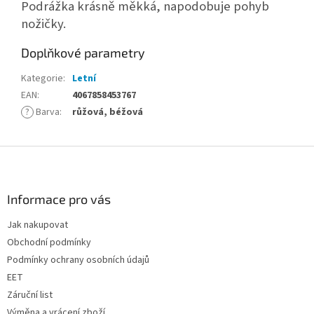
Podrážka krásně měkká, napodobuje pohyb
nožičky.
Doplňkové parametry
Kategorie
:
Letní
EAN
:
4067858453767
?
Barva
:
růžová, béžová
Z
á
p
a
Informace pro vás
t
Jak nakupovat
í
Obchodní podmínky
Podmínky ochrany osobních údajů
EET
Záruční list
Výměna a vrácení zboží