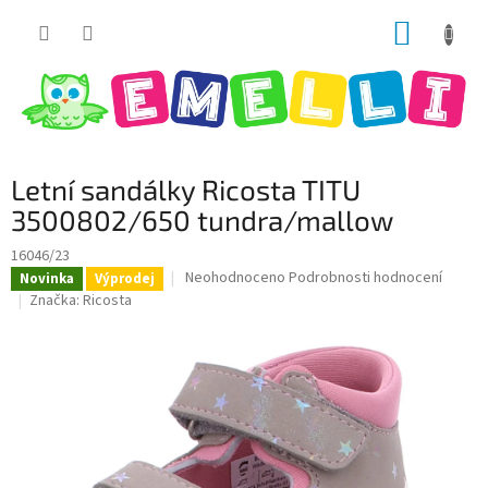
Přejít
NÁKUP
na
obsah
KOŠÍK
Letní sandálky Ricosta TITU
3500802/650 tundra/mallow
16046/23
Průměrné
Neohodnoceno
Podrobnosti hodnocení
Novinka
Výprodej
hodnocení
Značka:
Ricosta
produktu
je
0,0
z
5
hvězdiček.