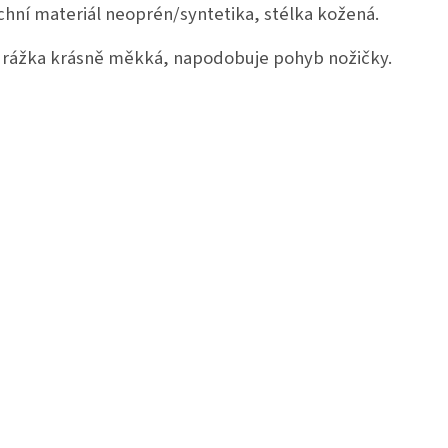
chní materiál neoprén/syntetika, stélka kožená.
rážka krásně měkká, napodobuje pohyb nožičky.