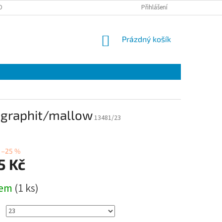
OBNÍCH ÚDAJŮ
EET
ZÁRUČNÍ LIST
Přihlášení
VÝMĚNA A VRÁCENÍ ZBOŽÍ
NÁKUPNÍ
Prázdný košík
KOŠÍK
 graphit/mallow
13481/23
–25 %
5 Kč
dem
(1 ks)