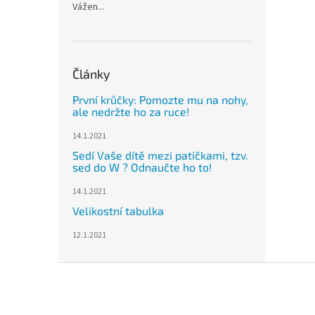
Vážen...
Články
První krůčky: Pomozte mu na nohy,
ale nedržte ho za ruce!
14.1.2021
Sedí Vaše dítě mezi patičkami, tzv.
sed do W ? Odnaučte ho to!
14.1.2021
Velikostní tabulka
12.1.2021
Z
á
p