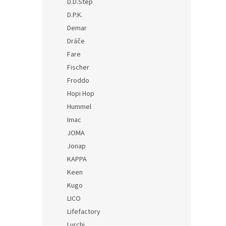
D.D.Step
D.P.K.
Demar
Dráče
Fare
Fischer
Froddo
Hopi Hop
Hummel
Imac
JOMA
Jonap
KAPPA
Keen
Kugo
LICO
Lifefactory
Lurchi