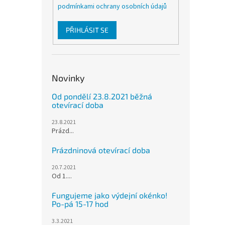
podmínkami ochrany osobních údajů
PŘIHLÁSIT SE
Novinky
Od pondělí 23.8.2021 běžná
otevírací doba
23.8.2021
Prázd...
Prázdninová otevírací doba
20.7.2021
Od 1....
Fungujeme jako výdejní okénko!
Po-pá 15-17 hod
3.3.2021