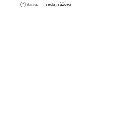
?
Barva
:
šedá, růžová