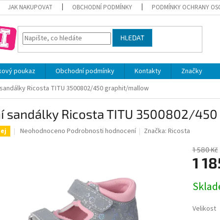
JAK NAKUPOVAT
OBCHODNÍ PODMÍNKY
PODMÍNKY OCHRANY OS
HLEDAT
kový poukaz
Obchodní podmínky
Kontakty
Značky
 sandálky Ricosta TITU 3500802/450 graphit/mallow
ní sandálky Ricosta TITU 3500802/450
Průměrné
Neohodnoceno
Podrobnosti hodnocení
Značka:
Ricosta
ej
hodnocení
produktu
1 580 Kč
je
1 18
0,0
z
Měrná
Skla
5
cena:
hvězdiček.
Velikost