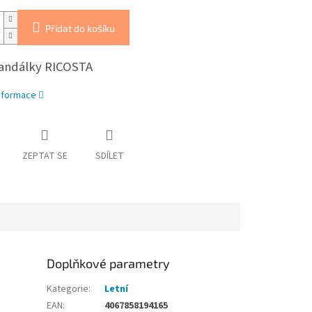
Přidat do košíku
sandálky RICOSTA
informace
ZEPTAT SE
SDÍLET
Doplňkové parametry
Kategorie
:
Letní
EAN
:
4067858194165