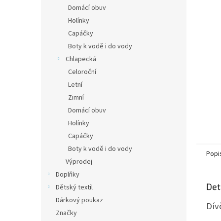
n
Domácí obuv
e
Holínky
l
Capáčky
Boty k vodě i do vody
Chlapecká
Celoroční
Letní
Zimní
Domácí obuv
Holínky
Capáčky
Boty k vodě i do vody
Popi
Výprodej
Doplňky
Det
Dětský textil
Dárkový poukaz
Dív
Značky