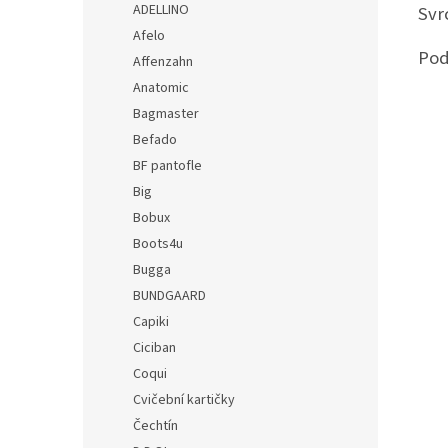
ADELLINO
Svr
Afelo
Pod
Affenzahn
Anatomic
Bagmaster
Befado
BF pantofle
Big
Bobux
Boots4u
Bugga
BUNDGAARD
Capiki
Ciciban
Coqui
Cvičební kartičky
Čechtín