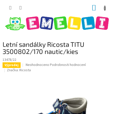
Přejít
NÁKUP
na
obsah
KOŠÍK
Letní sandálky Ricosta TITU
3500802/170 nautic/kies
13478/22
Průměrné
Neohodnoceno
Podrobnosti hodnocení
Výprodej
hodnocení
Značka:
Ricosta
produktu
je
0,0
z
5
hvězdiček.