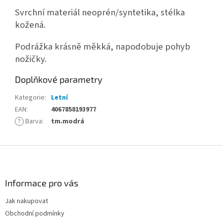
Svrchní materiál neoprén/syntetika, stélka
kožená.
Podrážka krásně měkká, napodobuje pohyb
nožičky.
Doplňkové parametry
Kategorie
:
Letní
EAN
:
4067858193977
?
Barva
:
tm.modrá
Z
á
p
a
Informace pro vás
t
Jak nakupovat
í
Obchodní podmínky