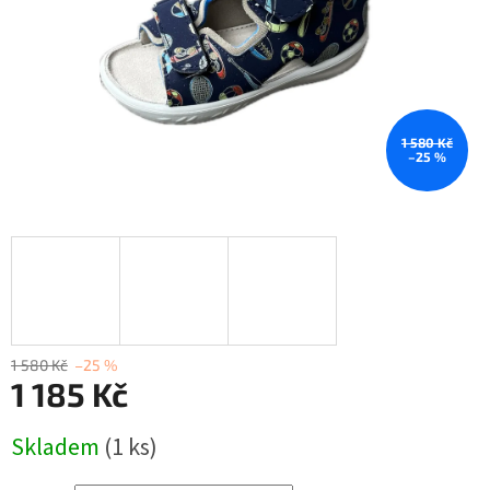
1 580 Kč
–25 %
1 580 Kč
–25 %
1 185 Kč
Měrná
Skladem
(1 ks)
cena: