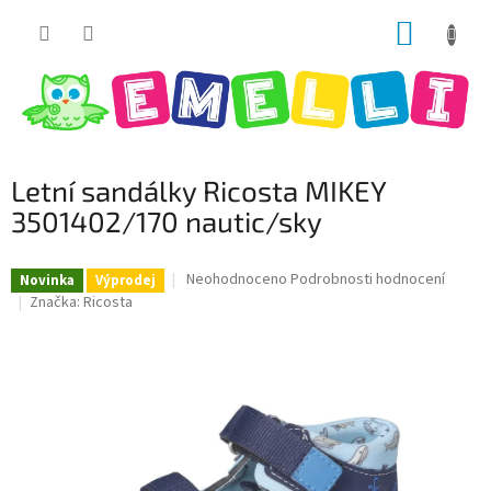
Přejít
NÁKUP
na
obsah
KOŠÍK
Letní sandálky Ricosta MIKEY
3501402/170 nautic/sky
Průměrné
Neohodnoceno
Podrobnosti hodnocení
Novinka
Výprodej
hodnocení
Značka:
Ricosta
produktu
je
0,0
z
5
hvězdiček.