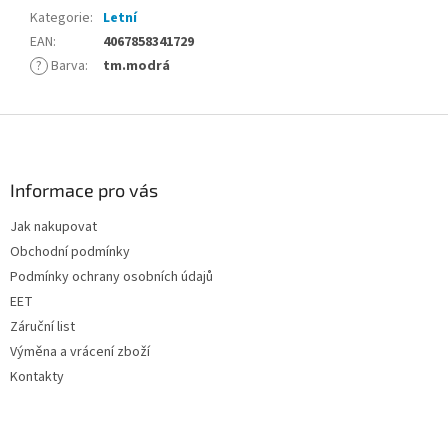
Kategorie
:
Letní
EAN
:
4067858341729
?
Barva
:
tm.modrá
Z
á
p
a
Informace pro vás
t
Jak nakupovat
í
Obchodní podmínky
Podmínky ochrany osobních údajů
EET
Záruční list
Výměna a vrácení zboží
Kontakty